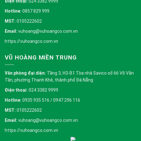
Điện thoại:
024 3382 9999
Hotline:
0857 829 999
MST:
0105222602
Email:
vuhoang@vuhoangco.com.vn
https://vuhoangco.com.vn
VŨ HOÀNG MIỀN TRUNG
Văn phòng đại diện:
Tầng 3, H3-B1 Tòa nhà Savico số 66 Võ Văn
Tần, phường Thanh Khê, thành phố Đà Nẵng
Điện thoại:
024 3382 9999
Hotline:
0935 935 516 / 0947 296 116
MST:
0105222602
Email:
vuhoang@vuhoangco.com.vn
https://vuhoangco.com.vn