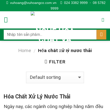
Skip
vuhoang@vuhoangco.com.vn
024 3382 9999
-
08 5782
9999
to
content
Home
Hóa chất xử lý nước thải
/
FILTER
Hóa Chất Xử Lý Nước Thải
Ngày nay, các ngành công nghiệp hằng năm đều