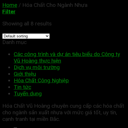
Home
/
Hóa Chất Cho Ngành Nhựa
Filter
Showing all 8 results
Danh mục
Các công trình và dự án tiêu biểu do Công ty
Vũ Hoàng thực hiện
Dịch vụ môi trường
Giới thiệu
Hóa Chất Công Nghiệp
Tin tức
Tuyển dụng
Hóa Chất Vũ Hoàng chuyên cung cấp các hóa chất
cho ngành sản xuất nhựa với mức giá tốt, uy tín,
cạnh tranh tại miền Bắc.