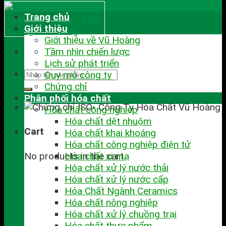
Trang chủ
Giới thiệu
Giới thiệu về Vũ Hoàng
Tầm nhìn chiến lược
Lịch sử phát triển
Quy mô công ty
Chứng chỉ
Phân phối hóa chất
Hóa chất công nghiệp
Hóa chất dệt nhuộm
Cart
Hóa chất khai khoáng
Hóa chất công nghiệp điện tử
No products in the cart.
Hóa chất xi mạ
Hóa chất xử lý nước thải
Hóa chất xử lý nước cấp
Hóa Chất Ngành Ceramics
Hóa chất nông nghiệp
Hóa chất xử lý chuồng trại
Hóa chất thực phẩm