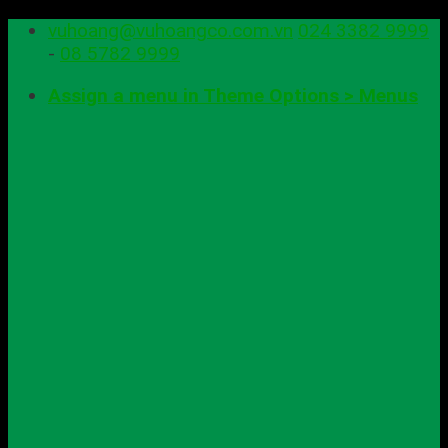
Skip
vuhoang@vuhoangco.com.vn
024 3382 9999
to
-
08 5782 9999
content
Assign a menu in Theme Options > Menus