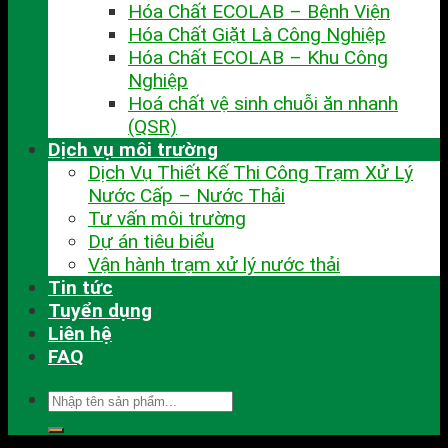
Hóa Chất ECOLAB – Bệnh Viện
Hóa Chất Giặt Là Công Nghiệp
Hóa Chất ECOLAB – Khu Công
Nghiệp
Hoá chất vệ sinh chuỗi ăn nhanh
(QSR)
Dịch vụ môi trường
Dịch Vụ Thiết Kế Thi Công Trạm Xử Lý
Nước Cấp – Nước Thải
Tư vấn môi trường
Dự án tiêu biểu
Vận hành trạm xử lý nước thải
Tin tức
Tuyển dụng
Liên hệ
FAQ