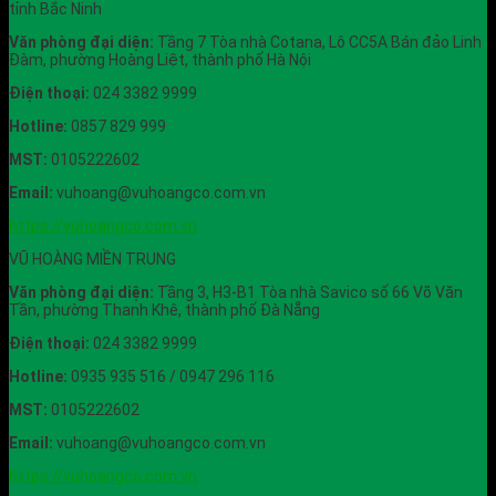
tỉnh Bắc Ninh
Văn phòng đại diện:
Tầng 7 Tòa nhà Cotana, Lô CC5A Bán đảo Linh
Đàm, phường Hoàng Liệt, thành phố Hà Nội
Điện thoại:
024 3382 9999
Hotline:
0857 829 999
MST:
0105222602
Email:
vuhoang@vuhoangco.com.vn
https://vuhoangco.com.vn
VŨ HOÀNG MIỀN TRUNG
Văn phòng đại diện:
Tầng 3, H3-B1 Tòa nhà Savico số 66 Võ Văn
Tần, phường Thanh Khê, thành phố Đà Nẵng
Điện thoại:
024 3382 9999
Hotline:
0935 935 516 / 0947 296 116
MST:
0105222602
Email:
vuhoang@vuhoangco.com.vn
https://vuhoangco.com.vn