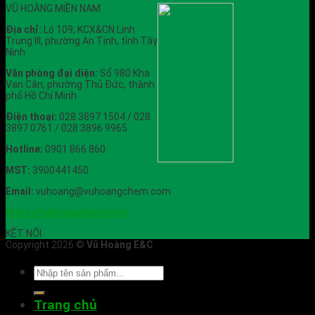
VŨ HOÀNG MIỀN NAM
Địa chỉ:
Lô 109, KCX&CN Linh
Trung III, phường An Tịnh, tỉnh Tây
Ninh
Văn phòng đại diện:
Số 980 Kha
Vạn Cân, phường Thủ Đức, thành
phố Hồ Chí Minh
Điện thoại:
028 3897 1504 / 028
3897 0761 / 028 3896 9965
Hotline:
0901 866 860
MST:
3900441450
Email:
vuhoang@vuhoangchem.com
https://vuhoangchem.com
KẾT NỐI
Copyright 2026 ©
Vũ Hoàng E&C
Trang chủ