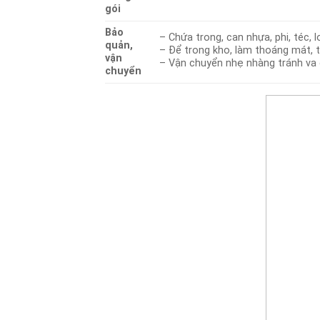
gói
Bảo
– Chứa trong, can nhựa, phi, téc,
quản,
– Để trong kho, làm thoáng mát, tr
vận
– Vận chuyển nhẹ nhàng tránh va đ
chuyển