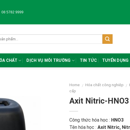
-
08 5782 9999
HÓA CHẤT
DỊCH VỤ MÔI TRƯỜNG
TIN TỨC
TUYỂN DỤNG
Home
Hóa chất công nghiệp
/
/
cấp
Axit Nitric-HNO
Công thức hóa học :
HNO3
Tên hóa học :
Axit Nitric, Nit