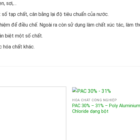
n, sợi,…
 số tạp chất, cân bằng lại độ tiêu chuẩn của nước.
iệm để điều chế. Ngoài ra còn sử dụng làm chất xúc tác, làm th
n biệt một số chất.
c hóa chất khác.
HÓA CHẤT CÔNG NGHIỆP
PAC 30% – 31% – Poly Aluminiu
Chloride dạng bột