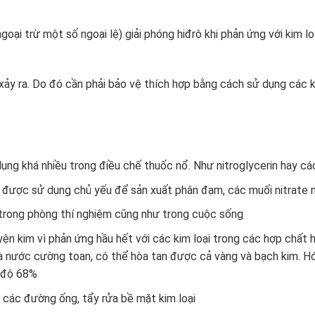
goại trừ một số ngoại lệ) giải phóng
hiđrô
khi phản ứng với
kim l
ể xảy ra. Do đó cần phải bảo vệ thích hợp bằng cách sử dụng các 
dụng khá nhiều trong điều chế thuốc nổ. Như nitroglycerin hay c
 được sử dụng chủ yếu để sản xuất phân đạm, các muối nitrate
 trong phòng thí nghiệm cũng như trong cuộc sống
uyện kim vì phản ứng hầu hết với các kim loại trong các hợp chất h
là nước cường toan, có thể hòa tan được cả vàng và bạch kim. H
 độ 68%
các đường ống, tẩy rửa bề mặt kim loại