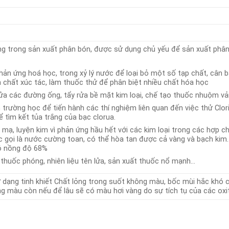
ụng trong sản xuất phân bón, được sử dụng chủ yếu để sản xuất phâ
ản ứng hoá học, trong xỷ lý nước để loại bỏ một số tạp chất, cân b
 chất xúc tác, làm thuốc thử để phân biệt nhiều chất hóa học
a các đường ống, tẩy rửa bề mặt kim loại, chế tạo thuốc nhuộm vải, 
trường học để tiến hành các thí nghiệm liên quan đến việc thử Clorit
ể tìm kết tủa trắng của bạc clorua.
mạ, luyện kim vì phản ứng hầu hết với các kim loại trong các hợp chấ
c gọi là nước cường toan, có thể hòa tan được cả vàng và bạch kim.
ó nồng độ 68%
 thuốc phóng, nhiên liệu tên lửa, sản xuất thuốc nổ mạnh…
ở dạng tinh khiết Chất lỏng trong suốt không màu, bốc mùi hắc khó
hông màu còn nếu để lâu sẽ có màu hơi vàng do sự tích tụ của các oxi