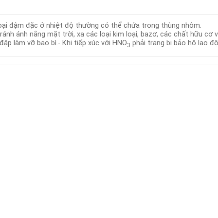
 loại đậm đặc ở nhiệt độ thường có thể chứa trong thùng nhôm.
ánh ánh nắng mặt trời, xa các loại kim loại, bazơ, các chất hữu cơ 
ập làm vỡ bao bì.- Khi tiếp xúc với HNO
phải trang bị bảo hộ lao đ
3