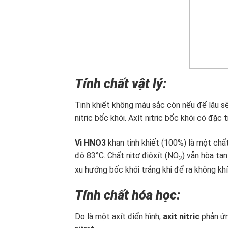
Tính chất vật lý:
Tinh khiết không màu sắc còn nếu để lâu s
nitric bốc khói. Axít nitric bốc khói có đặc 
Vì HNO3
khan tinh khiết (100%) là một chất
độ 83°C. Chất nitơ điôxít (NO
) vẫn hòa ta
2
xu hướng bốc khói trắng khi để ra không khí
Tính chất hóa học:
Do là một axít điển hình,
axit nitric
phản ứn