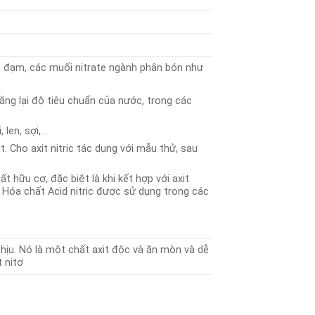
n đạm, các muối nitrate ngành phân bón như
ằng lại độ tiêu chuẩn của nước, trong các
len, sợi,…
. Cho axit nitric tác dụng với mẫu thử, sau
t hữu cơ, đặc biệt là khi kết hợp với axit
 Hóa chất Acid nitric được sử dụng trong các
 chịu. Nó là một chất axit độc và ăn mòn và dễ
t nitơ