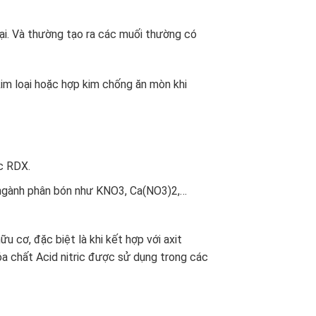
oại. Và thường tạo ra các muối thường có
kim loại hoặc hợp kim chống ăn mòn khi
ác RDX.
 ngành phân bón như KNO3, Ca(NO3)2,…
ữu cơ, đặc biệt là khi kết hợp với axit
óa chất Acid nitric được sử dụng trong các