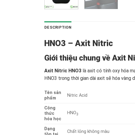
DESCRIPTION
HNO3 – Axit Nitric
Giới thiệu chung về Axit N
Axit Nitric HNO3
là axit có tính oxy hóa m
HNO3 trong thời gian dài axit sẽ hóa vàng d
Tên sản
Nitric Acid
phẩm
Công
HNO
thức
3
hóa học
Dạng
Chất lỏng không màu
tồn tại