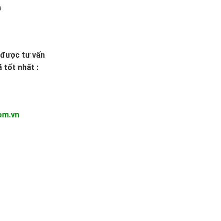
m
ể được tư vấn
 tốt nhất :
om.vn