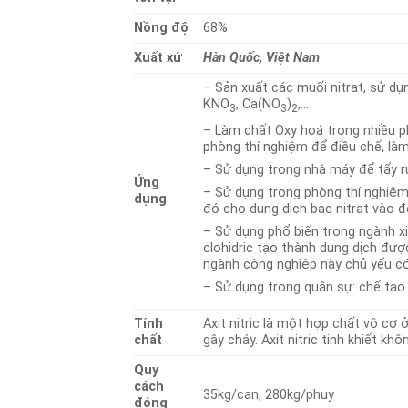
Nồng độ
68%
Xuất xứ
Hàn Quốc, Việt Nam
– Sản xuất các muối nitrat, sử d
KNO
, Ca(NO
)
,…
3
3
2
– Làm chất Oxy hoá trong nhiều ph
phòng thí nghiệm để điều chế, làm
– Sử dụng trong nhà máy để tẩy rử
Ứng
– Sử dụng trong phòng thí nghiệm 
dụng
đó cho dung dịch bạc nitrat vào đ
– Sử dụng phổ biến trong ngành xi 
clohidric tạo thành dung dịch đượ
ngành công nghiệp này chủ yếu c
– Sử dụng trong quân sự: chế tạo
Tính
Axit nitric là một hợp chất vô cơ 
chất
gây cháy. Axit nitric tinh khiết k
Quy
cách
35kg/can, 280kg/phuy
đóng