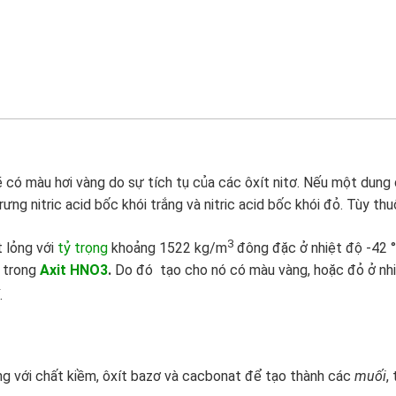
ẽ có màu hơi vàng do sự tích tụ của các
ôxít nitơ. Nếu một dung
trưng
nitric acid bốc khói trắng
và
nitric acid bốc khói đỏ. Tùy th
3
 lỏng với
tỷ trọng
khoảng 1522 kg/m
đông đặc ở nhiệt độ -42 °C
n trong
Axit HNO3
.
Do đó tạo cho nó có màu vàng, hoặc đỏ ở nhiệ
.
g với
chất kiềm,
ôxít bazơ
và
cacbonat
để tạo thành các
muối
,