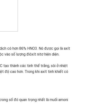
 dịch có hơn 86% HNO3. Nó được gọi là
axít
uộc vào số lượng
điôxít nitơ
hiện diện.
 tạo thành các tinh thể trắng, sôi ở nhiệt
t độ cao hơn. Trong khi axít tinh khiết có
 trong số đó quan trọng nhất là muối
amoni