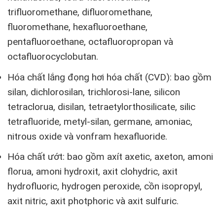
trifluoromethane, difluoromethane,
fluoromethane, hexafluoroethane,
pentafluoroethane, octafluoropropan và
octafluorocyclobutan.
Hóa chất lắng đọng hơi hóa chất (CVD): bao gồm
silan, dichlorosilan, trichlorosi-lane, silicon
tetraclorua, disilan, tetraetylorthosilicate, silic
tetrafluoride, metyl-silan, germane, amoniac,
nitrous oxide và vonfram hexafluoride.
Hóa chất ướt: bao gồm axít axetic, axeton, amoni
florua, amoni hydroxit, axit clohydric, axit
hydrofluoric, hydrogen peroxide, cồn isopropyl,
axit nitric, axit photphoric và axit sulfuric.