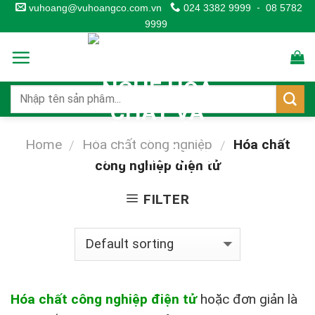
Skip
vuhoang@vuhoangco.com.vn
024 3382 9999
-
08 5782
9999
to
content
Home
Hóa chất công nghiệp
Hóa chất
/
/
công nghiệp điện tử
FILTER
Hóa chất công nghiệp điện tử
hoặc đơn giản là