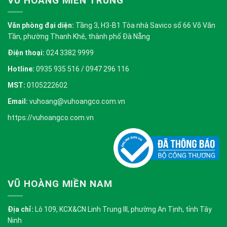
VŨ HOÀNG MIỀN TRUNG
Văn phòng đại diện:
Tầng 3, H3-B1 Tòa nhà Savico số 66 Võ Văn
Tần, phường Thanh Khê, thành phố Đà Nẵng
Điện thoại:
024 3382 9999
Hotline:
0935 935 516 / 0947 296 116
MST:
0105222602
Email:
vuhoang@vuhoangco.com.vn
https://vuhoangco.com.vn
VŨ HOÀNG MIỀN NAM
Địa chỉ:
Lô 109, KCX&CN Linh Trung III, phường An Tịnh, tỉnh Tây
Ninh