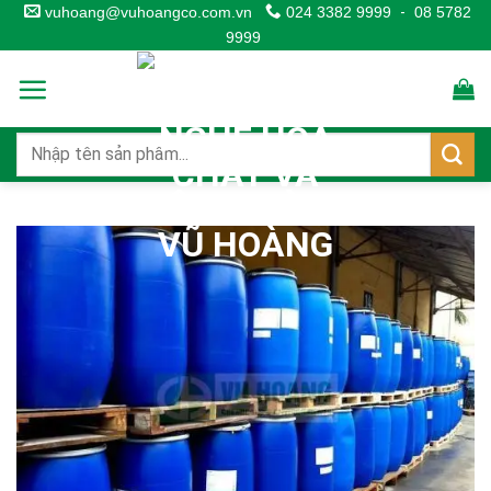
Skip
vuhoang@vuhoangco.com.vn
024 3382 9999
-
08 5782
9999
to
content