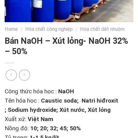
Home
Hóa chất công nghiệp
Hóa chất dệt nhuộm
/
/
Bán NaOH – Xút lỏng- NaOH 32%
– 50%
Công thức hóa học :
NaOH
Tên hóa học :
Caustic soda; Natri hiđroxit
; Sodium hydroxide; Xút nước, Xút lỏng
Xuất xứ:
Việt Nam
Nồng độ:
10; 20; 32; 45; 50%
Tỷ trọng:
1-1.5 kg/lít