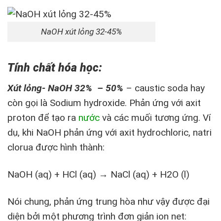
NaOH xút lỏng 32-45%
Tính chất hóa học:
Xút lỏng- NaOH 32% – 50%
– caustic soda hay
còn gọi là Sodium hydroxide. Phản ứng với axit
proton để tạo ra
nước
và các muối tương ứng. Ví
dụ, khi NaOH phản ứng với axit hydrochloric, natri
clorua được hình thành:
NaOH (aq) + HCl (aq) → NaCl (aq) + H2O (l)
Nói chung, phản ứng trung hòa như vậy được đại
diện bởi một phương trình đơn giản ion net: