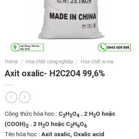
Home
Hóa chất công nghiệp
Hóa chất xi mạ
/
/
Axit oxalic- H2C2O4 99,6%
Công thức hóa học :
C
H
O
. 2 H
O hoặc
2
2
4
2
(COOH)
. 2 H
O hoặc C
H
O
2
2
2
6
6
Tên hóa học :
Axit oxalic, Oxalic acid