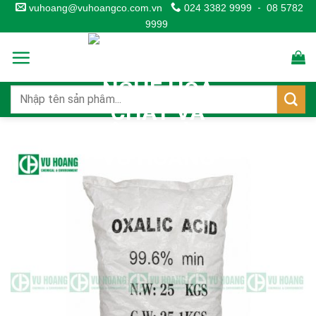
Skip
vuhoang@vuhoangco.com.vn
024 3382 9999
-
08 5782
9999
to
content