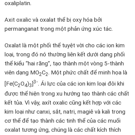
oxaliplatin.
Axit oxalic và oxalat thể bị oxy hóa bởi
permanganat trong một phản ứng xúc tác.
Oxalat là một phối thể tuyệt vời cho các ion kim
loại, trong đó nó thường liên kết dưới dạng phối
thể kiểu “hai răng”, tạo thành một vòng 5-thành
viên dạng MO
C
. Một phức chất để minh họa là
2
2
3-
[Fe(C
O
)
]
. Ái lực của các ion kim loại đôi khi
2
4
3
được thể hiện trong xu hướng tạo thành các chất
kết tủa. Vì vậy, axít oxalic cũng kết hợp với các
kim loại như canxi, sắt, natri, magiê và kali trong
cơ thể để tạo thành các tinh thể của các muối
oxalat tương ứng, chúng là các chất kích thích