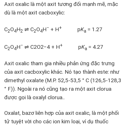
Axit oxalic là một axit tương đối mạnh mẽ, mặc
dù là một axit cacboxylic:
−
+
C
O
H
⇌ C
O
H
+ H
p
K
= 1.27
2
4
2
2
4
a
−
+
C
O
H
⇌
C2O2−4
+ H
p
K
= 4.27
2
4
a
Axit oxalic tham gia nhiều phản ứng đặc trưng
của axit cacboxylic khác. Nó tạo thành este: như
dimethyl oxalate (M.P. 52,5-53,5 ° C (126,5-128,3
° F)). Ngoài ra nó cũng tạo ra một axit clorua
được gọi là oxalyl clorua..
Oxalat, bazơ liên hợp của axit oxalic, là một phối
tử tuyệt vời cho các ion kim loại, ví dụ thuốc