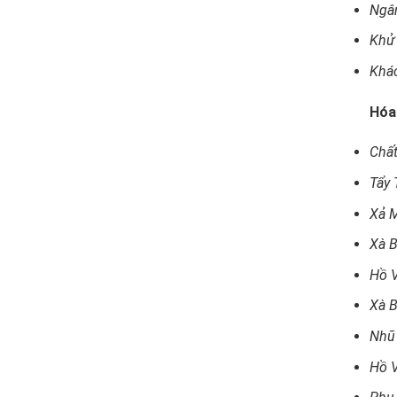
Ngâ
Khử
Khá
Hóa
Chất
Tẩy 
Xả 
Xà 
Hồ V
Xà 
Nhũ
Hồ V