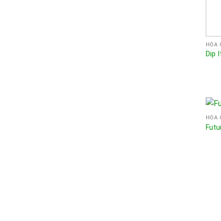
Dip I
HÓA 
Futu