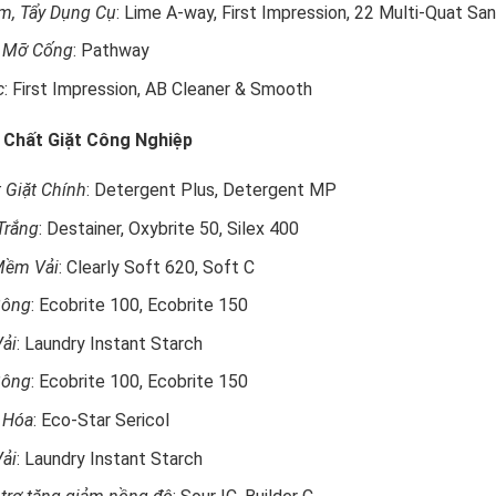
m, Tẩy Dụng Cụ
: Lime A-way, First Impression, 22 Multi-Quat Sani
 Mỡ Cống
: Pathway
c
: First Impression, AB Cleaner & Smooth
 Chất Giặt Công Nghiệp
 Giặt Chính
: Detergent Plus, Detergent MP
Trắng
: Destainer, Oxybrite 50, Silex 400
Mềm Vải
: Clearly Soft 620, Soft C
Bông
: Ecobrite 100, Ecobrite 150
ải
: Laundry Instant Starch
Bông
: Ecobrite 100, Ecobrite 150
 Hóa
: Eco-Star Sericol
ải
: Laundry Instant Starch