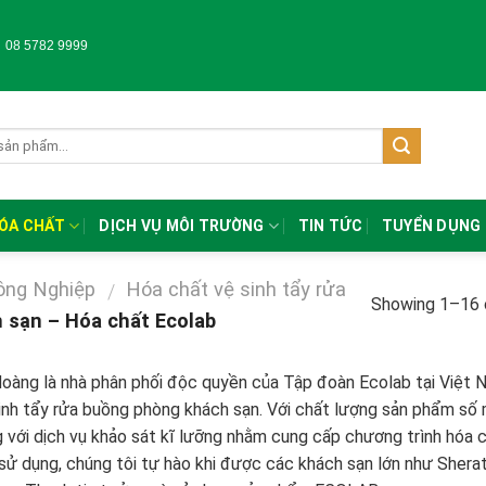
-
08 5782 9999
HÓA CHẤT
DỊCH VỤ MÔI TRƯỜNG
TIN TỨC
TUYỂN DỤNG
ông Nghiệp
Hóa chất vệ sinh tẩy rửa
/
Showing 1–16 o
 sạn – Hóa chất Ecolab
oàng là nhà phân phối độc quyền của Tập đoàn Ecolab tại Việt 
inh tẩy rửa buồng phòng khách sạn. Với chất lượng sản phẩm số 
 với dịch vụ khảo sát kĩ lưỡng nhằm cung cấp chương trình hóa ch
sử dụng, chúng tôi tự hào khi được các khách sạn lớn như Sherat