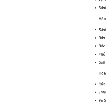
Đán
Hóa
Đán
Bảo
Bóc
Phủ
Giặ
Hóa
Rửa
Thiế
Vệ S