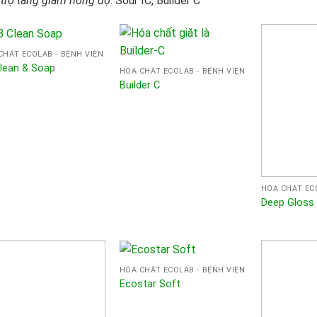
trợ tăng giảm nồng độ
: Sour IC, Builder C
CHẤT ECOLAB - BỆNH VIỆN
lean & Soap
HÓA CHẤT ECOLAB - BỆNH VIỆN
Builder C
HÓA CHẤT ECO
Deep Gloss
HÓA CHẤT ECOLAB - BỆNH VIỆN
Ecostar Soft