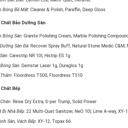
h Bóng Bề Mặt
: Cleaner & Polish, Paraffin, Deep Gloss
 Chất Bảo Dưỡng Sàn
h Bóng Sàn
: Granite Polishing Cream, Marble Polishing Compoun
 Dưỡng Sàn Đá
: Recover Spray Buff, Natural Stone Medic C&M, 
 Sàn
: Carestrip NR 10l, Histrip ES 1g
 Bóng Sàn
: Gemstar Laser 1g, Duraglos 1g
t Thảm
: Floordress T500, Floordress T510
 Chất Bếp
 Chén
: Rinse Dry Extra, S-per Trump, Solid Power
t Bị Nhà Bếp
: 22 Multi-Quat Sanitizer, NeO 10l, Lime A-way, XY-
inh Sàn, Vách Bếp
: XY-12, Topax 66