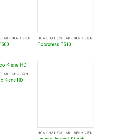
LAB - BỆNH VIỆN
HÓA CHẤT ECOLAB - BỆNH VIỆN
T500
Floordress T510
HÓA CHẤT ECOLAB - KHU CÔNG NGHIỆP
co Klene HD
HÓA CHẤT ECOLAB - BỆNH VIỆN