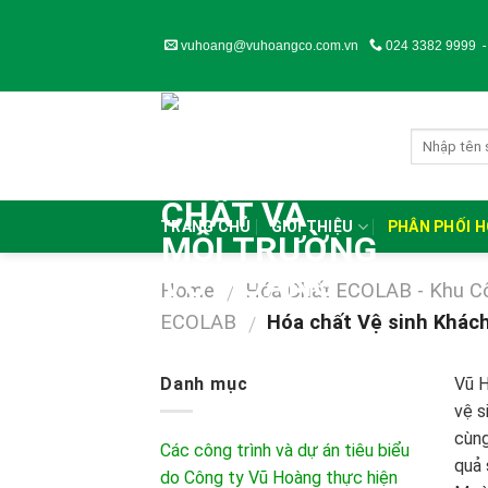
Skip
to
vuhoang@vuhoangco.com.vn
024 3382 9999
content
TRANG CHỦ
GIỚI THIỆU
PHÂN PHỐI 
Home
Hóa Chất ECOLAB - Khu C
/
ECOLAB
Hóa chất Vệ sinh Khách
/
Danh mục
Vũ H
vệ s
cùng
Các công trình và dự án tiêu biểu
quả 
do Công ty Vũ Hoàng thực hiện