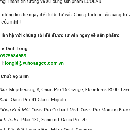
ng Thanh tin tưởng và sử dụng sản phẩm ECOLAB.
vui lòng liên hệ ngay để được tư vấn. Chúng tôi luôn sẵn sàng tư
 của mình!
liên hệ với chúng tôi để được tư vấn ngay về sản phẩm:
 Lê Đình Long
0975684689
il:
longld@vuhoangco.com.vn
 Chất Vệ Sinh
 Sàn
: Mopdressing A, Oasis Pro 16 Orange, Floordress R600, Lav
Kính
: Oasis Pro 41 Glass, Migralo
 Phòng Khử Mùi
: Oasis Pro Orchard Mist, Oasis Pro Morning Bree
inh Toilet
: Pilax 130, Sanigard, Oasis Pro 70
inh Đặc Biệt
: Lemon Eze, Mikro-Quat, Ceramic