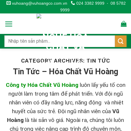
Skip
vuhoang@vuhoangco.com.vn
024 3382 9999
-
08 5782
9999
to
content
CATEGORY ARCHIVES:
TIN TỨC
Tin Tức – Hóa Chất Vũ Hoàng
Công ty Hóa Chất Vũ Hoàng
luôn lấy yếu tố con
người làm trọng tâm để phát triển. Với đội ngũ
nhân viên có đầy năng lực, năng động và nhiệt
huyết của sức trẻ. Đội ngũ nhân viên của
Vũ
Hoàng
là tài sản vô giá. Ngoài ra, chúng tôi luôn
chú trọng việc nâng cap trình độ chuyên môn,