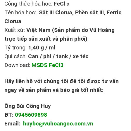
Công thức hóa học:
FeCl
3
Tên hóa học:
Sắt III Clorua, Phèn sắt III, Ferric
Clorua
Xuất xứ:
Việt Nam (Sản phẩm do Vũ Hoàng
trực tiếp sản xuất và phân phối)
Tỷ trọng:
1,40 g / ml
Qui cách:
Can / phi / tank / xe téc
Download:
MSDS FeCl3
Hãy liên hệ với chúng tôi để tôi được tư vấn
ngay về sản phẩm và báo giá tốt nhất:
Ông Bùi Công Huy
ĐT:
0945609898
Email:
huybc@vuhoangco.com.vn