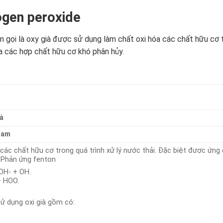
gen peroxide
ọi là oxy già được sử dụng làm chất oxi hóa các chất hữu cơ tr
a các hợp chất hữu cơ khó phân hủy.
à
Nam
các chất hữu cơ trong quá trình xử lý nước thải. Đặc biệt được ứng
 Phản ứng fenton
OH- + OH.
+ HOO.
sử dụng oxi già gồm có: