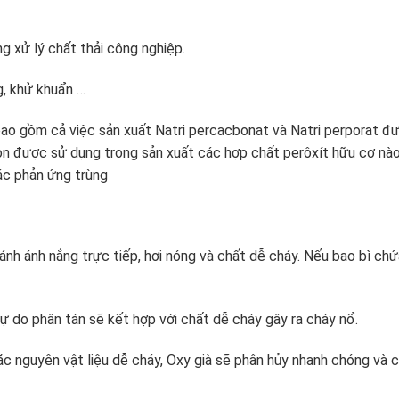
 xử lý chất thải công nghiệp.
g, khử khuẩn …
ao gồm cả việc sản xuất Natri percacbonat và Natri perporat đ
 còn được sử dụng trong sản xuất các hợp chất perôxít hữu cơ nà
ác phản ứng trùng
ánh ánh nắng trực tiếp, hơi nóng và chất dễ cháy. Nếu bao bì chứ
tự do phân tán sẽ kết hợp với chất dễ cháy gây ra cháy nổ.
ặc nguyên vật liệu dễ cháy, Oxy già sẽ phân hủy nhanh chóng và c