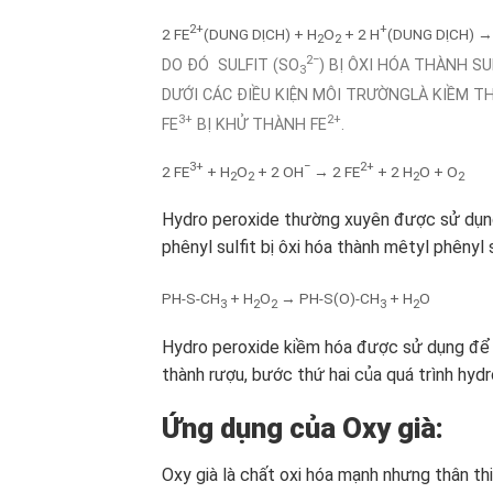
2+
+
2 FE
(DUNG DỊCH) + H
O
+ 2 H
(DUNG DỊCH) →
2
2
2−
DO ĐÓ SULFIT (SO
) BỊ ÔXI HÓA THÀNH SU
3
DƯỚI CÁC ĐIỀU KIỆN MÔI TRƯỜNGLÀ KIỀM T
3+
2+
FE
BỊ KHỬ THÀNH FE
.
3+
−
2+
2 FE
+ H
O
+ 2 OH
→ 2 FE
+ 2 H
O + O
2
2
2
2
Hydro peroxide thường xuyên được sử dụng 
phênyl sulfit bị ôxi hóa thành mêtyl phênyl
PH-S-CH
+ H
O
→ PH-S(O)-CH
+ H
O
3
2
2
3
2
Hydro peroxide kiềm hóa được sử dụng để ê
thành rượu, bước thứ hai của quá trình hydr
Ứng dụng của Oxy già:
Oxy già là chất oxi hóa mạnh nhưng thân th