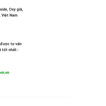
ide, Oxy già,
, Việt Nam
ể được tư vấn
 tốt nhất :
om.vn