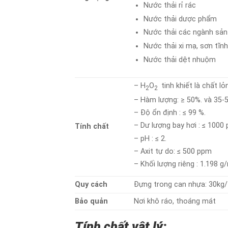
Nước thải rỉ rác
Nước thải dược phẩm
Nước thải các ngành sản 
Nước thải xi mạ, sơn tĩnh
Nước thải dệt nhuộm
– H
O
tinh khiết là chất l
2
2
– Hàm lượng: ≥ 50%. và 35-
– Độ ổn định : ≤ 99 %.
– Dư lượng bay hơi : ≤ 1000
Tính chất
– pH : ≤ 2.
– Axit tự do: ≤ 500 ppm
– Khối lượng riêng : 1.198 g
Quy cách
Đựng trong can nhựa: 30kg/ 
Bảo quản
Nơi khô ráo, thoáng mát
Tính chất vật lý: