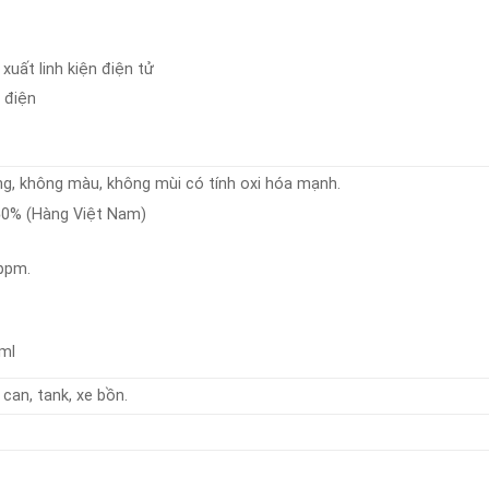
xuất linh kiện điện tử
 điện
ỏng, không màu, không mùi có tính oxi hóa mạnh.
50% (Hàng Việt Nam)
 ppm.
/ml
can, tank, xe bồn.