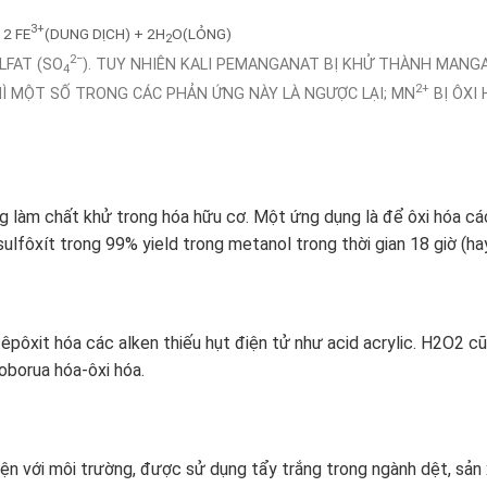
3+
 2 FE
(DUNG DỊCH) + 2H
O(LỎNG)
2
2−
LFAT (SO
). TUY NHIÊN KALI PEMANGANAT BỊ KHỬ THÀNH MANG
4
2+
HÌ MỘT SỐ TRONG CÁC PHẢN ỨNG NÀY LÀ NGƯỢC LẠI; MN
BỊ ÔXI
làm chất khử trong hóa hữu cơ. Một ứng dụng là để ôxi hóa các 
 sulfôxít trong 99% yield trong metanol trong thời gian 18 giờ (ha
pôxit hóa các alken thiếu hụt điện tử như acid acrylic. H2O2 c
oborua hóa-ôxi hóa.
iện với môi trường, được sử dụng tẩy trắng trong ngành dệt, sản 