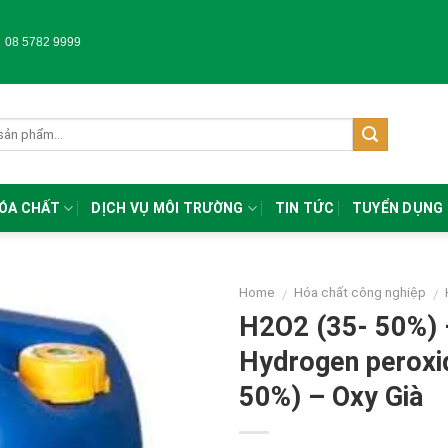
-
08 5782 9999
HÓA CHẤT
DỊCH VỤ MÔI TRƯỜNG
TIN TỨC
TUYỂN DỤNG
Home
Hóa chất công nghiệp
/
/
H2O2 (35- 50%) 
Hydrogen peroxi
50%) – Oxy Già