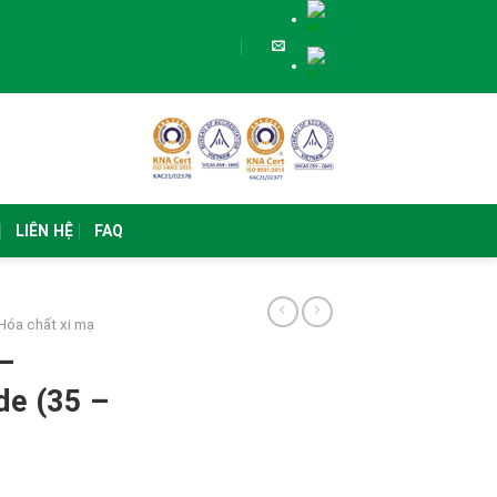
LIÊN HỆ
FAQ
Hóa chất xi mạ
–
de (35 –