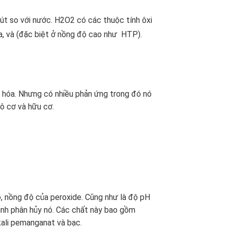
hút so với nước. H2O2 có các thuộc tính
ôxi
a, và (đặc biệt ở nồng độ cao như
HTP).
 hóa. Nhưng có nhiều phản ứng trong đó nó
vô cơ và hữu cơ.
ộ, nồng độ của peroxide. Cũng như là độ pH
rình phân hủy nó. Các chất này bao gồm
kali pemanganat và bạc.