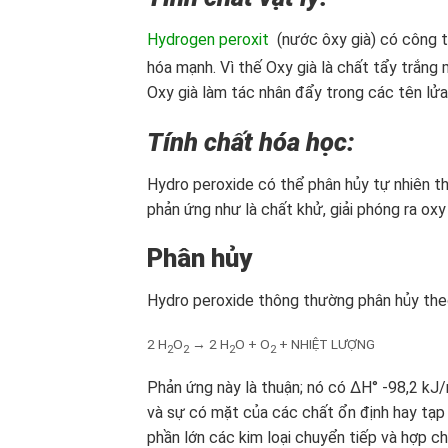
Hydrogen peroxit
(nước ôxy già) có công 
hóa
mạnh. Vì thế Oxy già là
chất tẩy trắng
Oxy già làm
tác nhân đẩy trong các
tên lửa
Tính chất hóa học:
Hydro peroxide có thể phân hủy tự nhiên t
phản ứng như là chất khử, giải phóng ra ox
Phân hủy
Hydro peroxide thông thường phân hủy the
2 H
O
→ 2 H
O + O
+ NHIỆT LƯỢNG
2
2
2
2
Phản ứng này là thuận; nó có ΔH° -98,2 kJ/
và sự có mặt của các chất ổn định hay tạp 
phần lớn các kim loại chuyển tiếp và hợp c