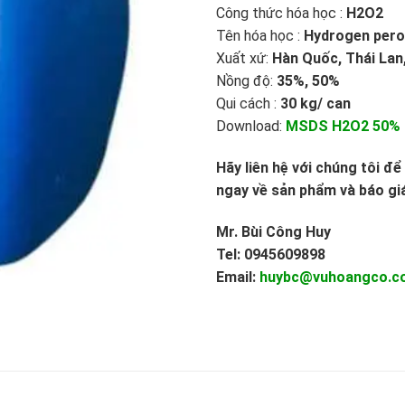
Công thức hóa học :
H2O2
Tên hóa học :
Hydrogen perox
Xuất xứ:
Hàn
Quốc, Thái Lan
Nồng độ:
35%, 50%
Qui cách :
30 kg/ can
Download:
MSDS H2O2 50%
Hãy liên hệ với chúng tôi đ
ngay về sản phẩm và báo giá
Mr. Bùi Công Huy
Tel: 0945609898
Email:
huybc@vuhoangco.c