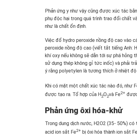
Phản ứng y như vậy cũng được xúc tác b
phụ độc hại trong quá trình trao đổi chất 
như là chất ổn định.
Việc đổ hydro peroxide nồng độ cao vào cá
peroxide nồng độ cao (viết tắt tiếng Anh:
khí oxy nếu không sẽ dẫn tới sự phá hỏng 
sử dụng thép không gỉ tức inốc) và phải trả
ý rằng polyetylen là tương thích ở nhiệt độ
Khi có mặt một chất xúc tác nào đó, như F
2+
được tạo ra. Tổ hợp của H
O
và Fe
được 
2
2
Phản ứng ôxi hóa-khử
Trong dung dịch nước, H2O2 (35- 50%) có thể
2+
acid ion sắt Fe
bị ôxi hóa thành ion sắt F