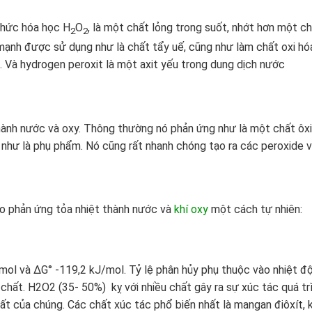
thức hóa học H
O
, là một chất lỏng trong suốt, nhớt hơn một c
2
2
mạnh được sử dụng như là
chất tẩy uế, cũng như làm chất oxi hó
. Và hydrogen peroxit là một axit yếu trong dung dịch nước
hành nước và oxy. Thông thường nó phản ứng như là một chất ôxi
y như là phụ phẩm. Nó cũng rất nhanh chóng tạo ra các peroxide 
o phản ứng tỏa nhiệt thành nước và
khí oxy
một cách tự nhiên:
mol và ΔG° -119,2 kJ/mol. Tỷ lệ phân hủy phụ thuộc vào nhiệt đ
chất. H2O2 (35- 50%) kỵ với nhiều chất gây ra sự xúc tác quá t
hất của chúng. Các chất xúc tác phổ biến nhất là mangan điôxít, 