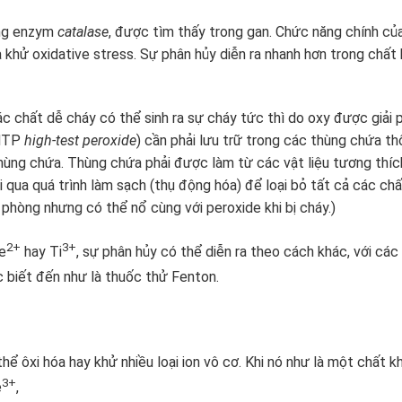
ằng enzym
catalase
, được tìm thấy trong gan. Chức năng chính của
và khử oxidative stress. Sự phân hủy diễn ra nhanh hơn trong chấ
c chất dễ cháy có thể sinh ra sự cháy tức thì do oxy được giải 
 HTP
high-test peroxide
) cần phải lưu trữ trong các thùng chứa th
thùng chứa. Thùng chứa phải được làm từ các vật liệu tương thí
i qua quá trình làm sạch (thụ động hóa) để loại bỏ tất cả các ch
 phòng nhưng có thể nổ cùng với peroxide khi bị cháy.)
2+
3+
e
hay Ti
, sự phân hủy có thể diễn ra theo cách khác, với cá
biết đến như là thuốc thử Fenton.
 ôxi hóa hay khử nhiều loại ion vô cơ. Khi nó như là một chất kh
3+
e
,