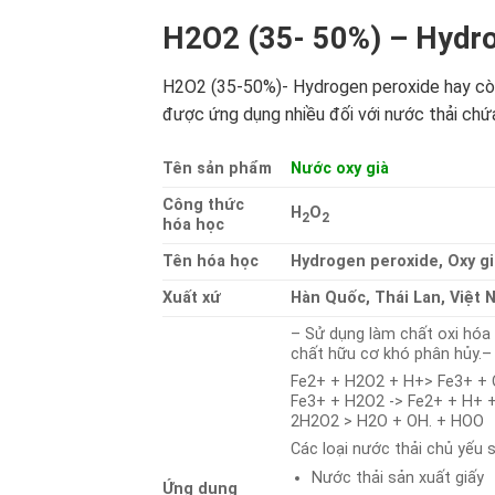
H2O2 (35- 50%) – Hydro
H2O2 (35-50%)- Hydrogen peroxide hay còn g
được ứng dụng nhiều đối với nước thải chứ
Tên sản phẩm
Nước oxy già
Công thức
H
O
2
2
hóa học
Tên hóa học
Hydrogen peroxide, Oxy gi
Xuất xứ
Hàn Quốc, Thái Lan, Việt 
– Sử dụng làm chất oxi hóa 
chất hữu cơ khó phân hủy.–
Fe2+ + H2O2 + H+> Fe3+ + 
Fe3+ + H2O2 -> Fe2+ + H+ 
2H2O2 > H2O + OH. + HOO
Các loại nước thải chủ yếu 
Nước thải sản xuất giấy
Ứng dụng