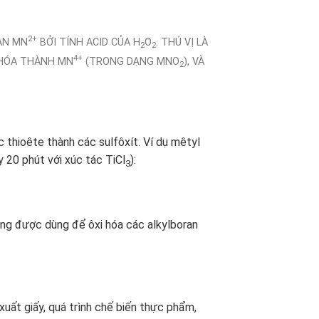
2+
AN MN
BỞI TÍNH ACID CỦA H
O
. THÚ VỊ LÀ
2
2
4+
 HÓA THÀNH MN
(TRONG DẠNG MNO
), VÀ
2
thioête thành các sulfôxít. Ví dụ mêtyl
y 20 phút với xúc tác TiCl
):
3
ũng được dùng để ôxi hóa các alkylboran
xuất giấy, quá trình chế biến thực phẩm,