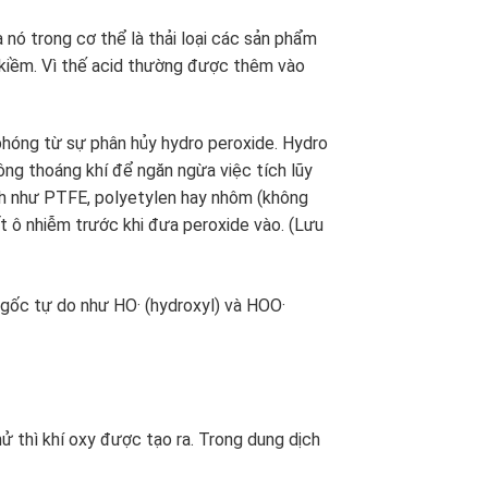
 nó trong cơ thể là thải loại các sản phẩm
t kiềm. Vì thế acid thường được thêm vào
phóng từ sự phân hủy hydro peroxide. Hydro
ông thoáng khí để ngăn ngừa việc tích lũy
ch như PTFE, polyetylen hay nhôm (không
ất ô nhiễm trước khi đưa peroxide vào. (Lưu
c gốc tự do như HO· (hydroxyl) và HOO·
ử thì khí oxy được tạo ra. Trong dung dịch