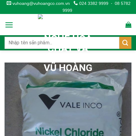
Skip
vuhoang@vuhoangco.com.vn
024 3382 9999
-
08 5782
9999
to
content