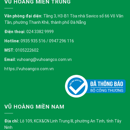
VŨ HOÀNG MIỀN TRUNG
Văn phòng đại diện:
Tầng 3, H3-B1 Tòa nhà Savico số 66 Võ Văn
Tần, phường Thanh Khê, thành phố Đà Nẵng
Điện thoại:
024 3382 9999
Hotline:
0935 935 516 / 0947 296 116
MST:
0105222602
Email:
vuhoang@vuhoangco.com.vn
https://vuhoangco.com.vn
VŨ HOÀNG MIỀN NAM
Địa chỉ:
Lô 109, KCX&CN Linh Trung III, phường An Tịnh, tỉnh Tây
Ninh