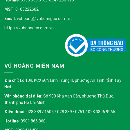
Hotline:
0935 935 516 / 0947 296 116
MST:
0105222602
Email:
vuhoang@vuhoangco.com.vn
https://vuhoangco.com.vn
VŨ HOÀNG MIỀN NAM
Địa chỉ:
Lô 109, KCX&CN Linh Trung III, phường An Tịnh, tỉnh Tây
Ninh
Văn phòng đại diện:
Số 980 Kha Vạn Cân, phường Thủ Đức,
thành phố Hồ Chí Minh
Điện thoại:
028 3897 1504 / 028 3897 0761 / 028 3896 9965
Hotline:
0901 866 860