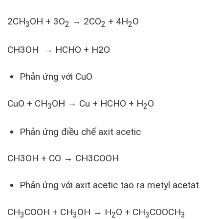
2CH
OH + 3O
→ 2CO
+ 4H
O
3
2
2
2
CH3OH → HCHO + H2O
Phản ứng với CuO
CuO + CH
OH → Cu + HCHO + H
O
3
2
Phản ứng điều chế axit acetic
CH3OH + CO → CH3COOH
Phản ứng với axit acetic tạo ra metyl acetat
CH
COOH
+
CH
OH → H
O
+
CH
COOCH
3
3
2
3
3