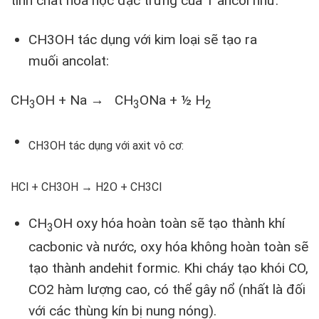
tính chất hóa học đặc trưng của 1 ancol như:
CH3OH tác dụng với kim loại sẽ tạo ra
muối ancolat:
CH
OH + Na → CH
ONa + ½ H
3
3
2
CH3OH tác dụng với axit vô cơ:
HCl + CH3OH → H2O + CH3Cl
CH
OH oxy hóa hoàn toàn sẽ tạo thành khí
3
cacbonic và nước, oxy hóa không hoàn toàn sẽ
tạo thành andehit formic. Khi cháy tạo khói CO,
CO2 hàm lượng cao, có thể gây nổ (nhất là đối
với các thùng kín bị nung nóng).