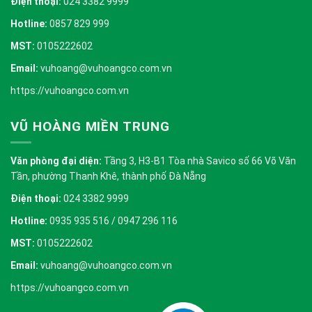
Điện thoại:
024 3382 9999
Hotline:
0857 829 999
MST:
0105222602
Email:
vuhoang@vuhoangco.com.vn
https://vuhoangco.com.vn
VŨ HOÀNG MIỀN TRUNG
Văn phòng đại diện:
Tầng 3, H3-B1 Tòa nhà Savico số 66 Võ Văn
Tần, phường Thanh Khê, thành phố Đà Nẵng
Điện thoại:
024 3382 9999
Hotline:
0935 935 516 / 0947 296 116
MST:
0105222602
Email:
vuhoang@vuhoangco.com.vn
https://vuhoangco.com.vn