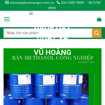
Skip
vuhoang@vuhoangco.com.vn
024 3382 9999
-
08 5782
9999
to
content