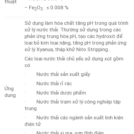
thuật
– Fe
O
: ≤ 0.008 %
2
3
Sử dụng làm hóa chất tăng pH trong quá trình
xử lý nước thải. Thường sử dụng trong các
phản ứng trung hòa pH, tạo các hydroxit để
loại bỏ kim loại nặng, tăng pH trong phản ứng
xử lý Xyanua, tháp khử Nito Stripping…
Các loại nước thải chủ yếu sử dụng xút gồm
có
· Nước thải sản xuất giấy
· Nước thải rỉ rác
Ứng
· Nước thải dược phẩm
dụng
· Nước thải trạm xử lý công nghiệp tập
trung
· Nước thải các ngành sản xuất linh kiện
điện tử
· Nước thải xi mạ, sơn tĩnh điện