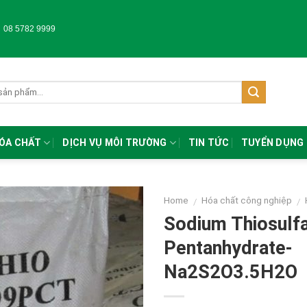
-
08 5782 9999
HÓA CHẤT
DỊCH VỤ MÔI TRƯỜNG
TIN TỨC
TUYỂN DỤNG
Home
Hóa chất công nghiệp
/
/
Sodium Thiosulf
Pentanhydrate-
Na2S2O3.5H2O