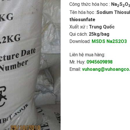
Công thức hóa học :
Na
S
O
2
2
Tên hóa học :
Sodium Thiosul
thiosunfate
Xuất xứ
: Trung Quốc
Qui cách:
25kg/bag
Download:
MSDS Na2S2O3
Liên hệ mua hàng:
Mr. Huy:
0945609898
Email:
vuhoang@vuhoangco.