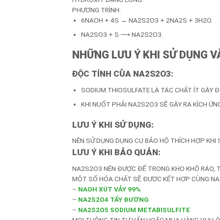
PHƯƠNG TRÌNH:
6NAOH + 4S → NA2S2O3 + 2NA2S + 3H2O.
NA2SO3 + S ⟶ NA2S2O3.
NHỮNG LƯU Ý KHI SỬ DỤNG 
ĐỘC TÍNH CỦA NA2S2O3:
SODIUM THIOSULFATE LÀ TÁC CHẤT ÍT GÂY ĐỘ
KHI NUỐT PHẢI NA2S2O3 SẼ GÂY RA KÍCH ỨN
LƯU Ý KHI SỬ DỤNG:
NÊN SỬ DỤNG DỤNG CỤ BẢO HỘ THÍCH HỢP KHI
LƯU Ý KHI BẢO QUẢN:
NA2S2O3 NÊN ĐƯỢC ĐỂ TRONG KHO KHÔ RÁO, T
MỘT SỐ HÓA CHẤT SẼ ĐƯỢC KẾT HỢP CÙNG NA
–
NAOH XÚT VẢY 99%
–
NA2S2O4 TẨY ĐƯỜNG
–
NA2S2O5 SODIUM METABISULFITE
MỌI THÔNG TIN TƯ VẤN HOẶC MUA HÀNG VUI LÒN