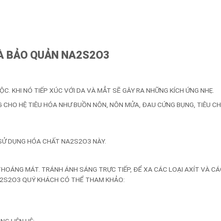
VÀ BẢO QUẢN NA2S2O3
C. KHI NÓ TIẾP XÚC VỚI DA VÀ MẲT SẼ GÂY RA NHỮNG KÍCH ỨNG NHẸ.
G CHO HỆ TIÊU HÓA NHƯ BUỒN NÔN, NÔN MỬA, ĐAU CỨNG BỤNG, TIÊU C
 SỬ DỤNG HÓA CHẤT NA2S2O3 NÀY.
HOÁNG MÁT. TRÁNH ÁNH SÁNG TRỰC TIẾP, ĐỂ XA CÁC LOẠI AXÍT VÀ C
2S2O3 QUÝ KHÁCH CÓ THỂ THAM KHẢO:
G LIÊN HỆ: