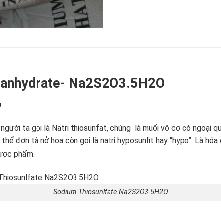
ntanhydrate- Na2S2O3.5H2O
?
gười ta gọi là Natri thiosunfat, chúng là muối vô cơ có ngoại 
h thể đơn tà nở hoa còn gọi là natri hyposunfit hay “hypo”. Là h
dược phẩm.
Sodium Thiosunlfate Na2S2O3.5H2O