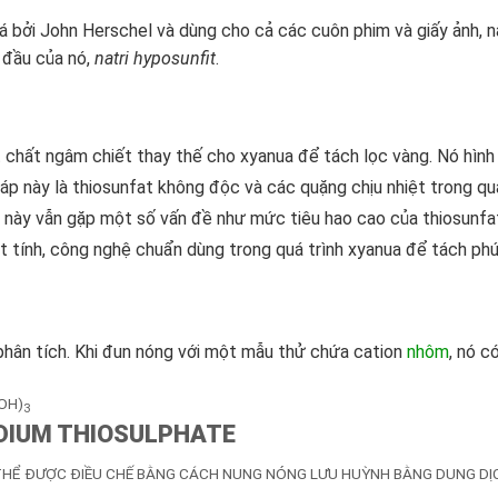
 bởi John Herschel và dùng cho cả các cuôn phim và giấy ảnh, n
n đầu của nó,
natri hyposunfit
.
 chất ngâm chiết thay thế cho xyanua để tách lọc vàng. Nó hình 
háp này là thiosunfat không độc và các quặng chịu nhiệt trong q
nh này vẫn gặp một số vấn đề như mức tiêu hao cao của thiosunfat,
 tính, công nghệ chuẩn dùng trong quá trình xyanua để tách phứ
phân tích. Khi đun nóng với một mẫu thử chứa cation
nhôm
, nó c
(OH)
3
DIUM THIOSULPHATE
HỂ ĐƯỢC ĐIỀU CHẾ BẰNG CÁCH NUNG NÓNG LƯU HUỲNH BẰNG DUNG DỊCH