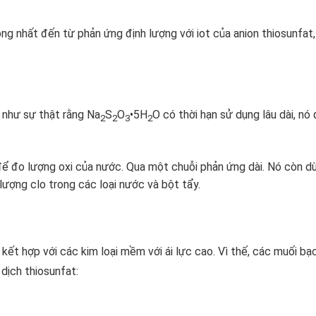
ng nhất đến từ phản ứng định lượng với iot của anion thiosunfat, 
 như sự thật rằng Na
S
O
•5H
O có thời hạn sử dụng lâu dài, n
2
2
3
2
để đo lượng oxi của nước. Qua một chuỗi phản ứng dài. Nó còn dù
ượng clo trong các loại nước và bột tẩy.
kết hợp với các kim loại mềm với ái lực cao. Vì thế, các muối bạ
 dịch thiosunfat: