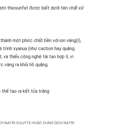
atri thiosunfat được biết dưới tên
chất xử
thành một phức chất bền với ion vàng(I),
uá trình xyanua (như cacbon hay quặng
 và thiếu công nghệ tái tạo hợp lí, vì
c vàng ra khỏi hồ quặng.
ó thể tạo ra kết tủa trắng:
 NATRI SULFITE HOẶC DUNG DỊCH NATRI