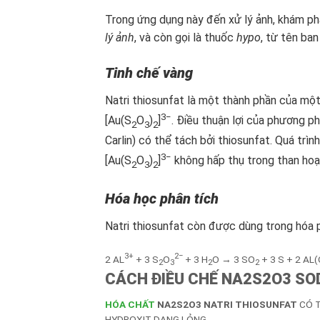
Trong ứng dụng này đến xử lý ảnh, khám phá
lý ảnh
, và còn gọi là thuốc
hypo
, từ tên ba
Tinh chế vàng
Natri thiosunfat là một thành phần của một
3−
[Au(S
O
)
]
. Điều thuận lợi của phương p
2
3
2
Carlin) có thể tách bởi thiosunfat. Quá trì
3−
[Au(S
O
)
]
không hấp thụ trong than hoạt
2
3
2
Hóa học phân tích
Natri thiosunfat còn được dùng trong hóa 
3+
2−
2 AL
+ 3 S
O
+ 3 H
O → 3 SO
+ 3 S + 2 AL
2
3
2
2
CÁCH ĐIỀU CHẾ NA2S2O3 SO
HÓA CHẤT
NA2S2O3 NATRI THIOSUNFAT
CÓ T
HYDROXIT DẠNG LỎNG.