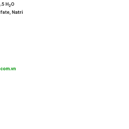
.5 H
O
3
2
fate, N
atri
com.vn