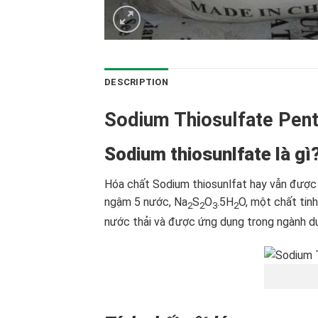
DESCRIPTION
Sodium Thiosulfate Pe
Sodium thiosunlfate là gì
Hóa chất Sodium thiosunlfat hay vẫn được n
ngậm 5 nước, Na
S
O
.5H
O, một chất tin
2
2
3
2
nước thải và được ứng dụng trong ngành 