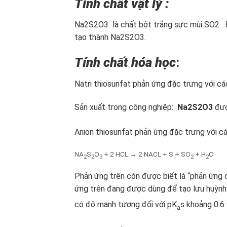
Tính chất vật lý :
Na2S2O3 là chất bột trắng sực mùi SO2 . 
tạo thành Na2S2O3.
Tính chất hóa học
:
Natri thiosunfat phản ứng đặc trưng với các
Sản xuất trong công nghiệp:
Na2S2O3
đượ
Anion thiosunfat phản ứng đặc trưng với các
NA
S
O
+ 2 HCL → 2 NACL + S + SO
+ H
O
2
2
3
2
2
Phản ứng trên còn được biết là “phản ứng 
ứng trên đang được dùng để tạo lưu huỳnh 
có độ mạnh tương đối với pK
s khoảng 0.6 
a