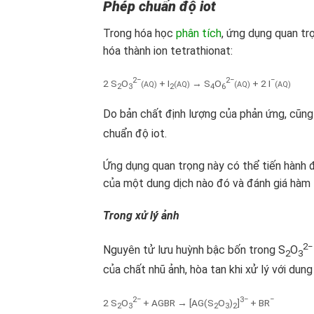
Phép chuẩn độ iot
Trong hóa học
phân tích
, ứng dụng quan trọ
hóa thành ion tetrathionat:
2−
2−
−
2 S
O
+ I
→ S
O
+ 2 I
(AQ)
(AQ)
(AQ)
(AQ)
2
3
2
4
6
Do bản chất định lượng của phản ứng, cũng
chuẩn độ iot.
Ứng dụng quan trọng này có thể tiến hành 
của một dung dịch nào đó và đánh giá hàm l
Trong xử lý ảnh
2−
Nguyên tử lưu huỳnh bậc bốn trong S
O
2
3
của chất nhũ ảnh, hòa tan khi xử lý với dung
2−
3−
−
2 S
O
+ AGBR → [AG(S
O
)
]
+ BR
2
3
2
3
2