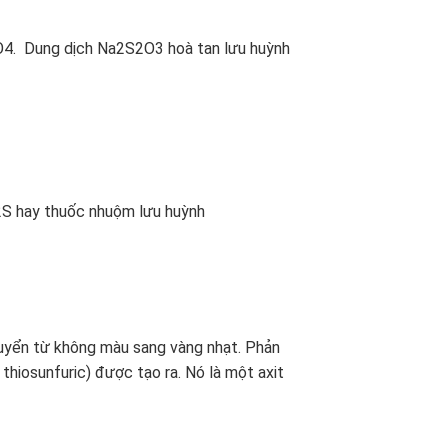
O4. Dung dịch Na2S2O3 hoà tan lưu huỳnh
2S
hay thuốc nhuộm lưu huỳnh
huyển từ không màu sang vàng nhạt. Phản
t thiosunfuric) được tạo ra. Nó là một axit