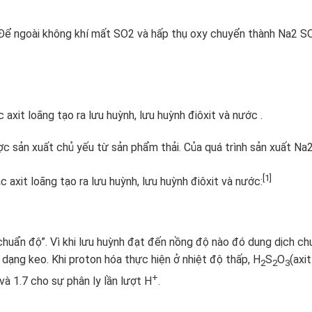
Để ngoài không khí mất SO2 và hấp thụ oxy chuyển thành Na2 S
 axit loãng tạo ra lưu huỳnh, lưu huỳnh điôxit và nước .
c sản xuất chủ yếu từ sản phẩm thải. Của quá trình sản xuất
Na
[1]
 axit loãng tạo ra lưu huỳnh, lưu huỳnh điôxit và nước:
chuẩn độ”. Vì khi lưu huỳnh đạt đến nồng độ nào đó dung dịch c
dạng keo. Khi proton hóa thực hiện ở nhiệt độ thấp, H
S
O
(axi
2
2
3
+
và 1.7 cho sự phân ly lần lượt H
.