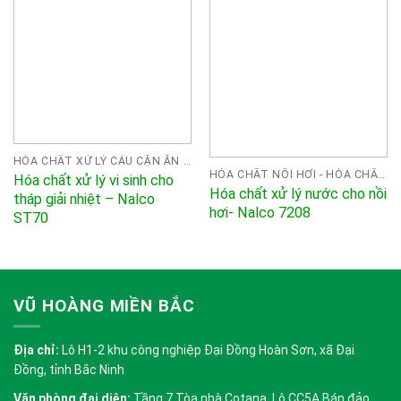
HÓA CHẤT XỬ LÝ CÁU CẶN ĂN MÒN NALCO
HÓA CHẤT NỒI HƠI - HÓA CHẤT XỬ LÝ NƯỚC CHO NỒI HƠI - BOILER
Hóa chất xử lý vi sinh cho
Hóa chất xử lý nước cho nồi
tháp giải nhiệt – Nalco
hơi- Nalco 7208
ST70
VŨ HOÀNG MIỀN BẮC
Địa chỉ:
Lô H1-2 khu công nghiệp Đại Đồng Hoàn Sơn, xã Đại
Đồng, tỉnh Bắc Ninh
Văn phòng đại diện:
Tầng 7 Tòa nhà Cotana, Lô CC5A Bán đảo