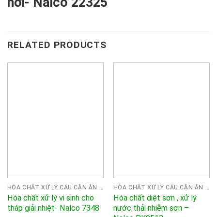
hơi- Nalco 22325
RELATED PRODUCTS
HÓA CHẤT XỬ LÝ CÁU CẶN ĂN MÒN NALCO
HÓA CHẤT XỬ LÝ CÁU CẶN ĂN MÒN NALCO
Hóa chất xử lý vi sinh cho
Hóa chất diệt sơn , xử lý
tháp giải nhiệt- Nalco 7348
nước thải nhiễm sơn –