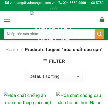
Skip
vuhoang@vuhoangco.com.vn
024 3382 9999
-
08 5782
9999
to
content
Home
Products tagged “hóa chất cáu cặn”
/
FILTER