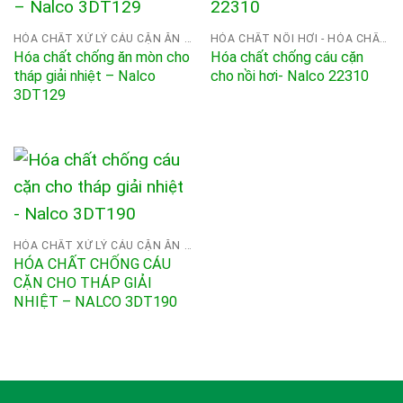
HÓA CHẤT XỬ LÝ CÁU CẶN ĂN MÒN NALCO
HÓA CHẤT NỒI HƠI - HÓA CHẤT XỬ LÝ NƯỚC CHO NỒI HƠI - BOILER
Hóa chất chống ăn mòn cho
Hóa chất chống cáu cặn
tháp giải nhiệt – Nalco
cho nồi hơi- Nalco 22310
3DT129
HÓA CHẤT XỬ LÝ CÁU CẶN ĂN MÒN NALCO
HÓA CHẤT CHỐNG CÁU
CẶN CHO THÁP GIẢI
NHIỆT – NALCO 3DT190