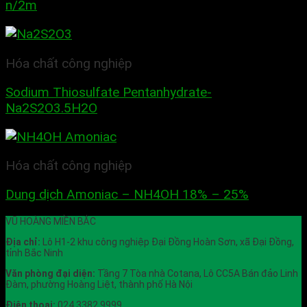
n/2m
Hóa chất công nghiệp
Sodium Thiosulfate Pentanhydrate-
Na2S2O3.5H2O
Hóa chất công nghiệp
Dung dịch Amoniac – NH4OH 18% – 25%
VŨ HOÀNG MIỀN BẮC
Địa chỉ:
Lô H1-2 khu công nghiệp Đại Đồng Hoàn Sơn, xã Đại Đồng,
tỉnh Bắc Ninh
Văn phòng đại diện:
Tầng 7 Tòa nhà Cotana, Lô CC5A Bán đảo Linh
Đàm, phường Hoàng Liệt, thành phố Hà Nội
Điện thoại:
024 3382 9999