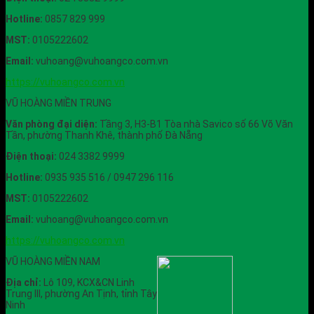
Hotline:
0857 829 999
MST:
0105222602
Email:
vuhoang@vuhoangco.com.vn
https://vuhoangco.com.vn
VŨ HOÀNG MIỀN TRUNG
Văn phòng đại diện:
Tầng 3, H3-B1 Tòa nhà Savico số 66 Võ Văn
Tần, phường Thanh Khê, thành phố Đà Nẵng
Điện thoại:
024 3382 9999
Hotline:
0935 935 516 / 0947 296 116
MST:
0105222602
Email:
vuhoang@vuhoangco.com.vn
https://vuhoangco.com.vn
VŨ HOÀNG MIỀN NAM
Địa chỉ:
Lô 109, KCX&CN Linh
Trung III, phường An Tịnh, tỉnh Tây
Ninh