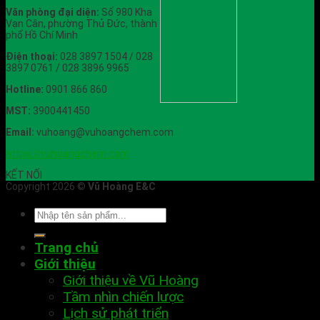
Văn phòng đại diện:
Số 980 Kha
Vạn Cân, phường Thủ Đức, thành
phố Hồ Chí Minh
Điện thoại:
028 3897 1504 / 028
3897 0761 / 028 3896 9965
Hotline:
0901 866 860
MST:
3900441450
Email:
vuhoang@vuhoangchem.com
https://vuhoangchem.com
KẾT NỐI
Copyright 2026 ©
Vũ Hoàng E&C
Trang chủ
Giới thiệu
Giới thiệu về Vũ Hoàng
Tầm nhìn chiến lược
Lịch sử phát triển