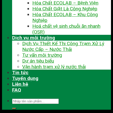
Hóa Chất ECOLAB – Bệnh Viện
Hóa Chất Giặt Là Công Nghiệp
Hóa Chất ECOLAB – Khu Công
Nghiệp
Hoá chất vệ sinh chuỗi ăn nhanh
(QSR)
Dịch vụ môi trường
Dịch Vụ Thiết Kế Thi Công Trạm Xử Lý
Nước Cấp – Nước Thải
Tư vấn môi trường
Dự án tiêu biểu
Vận hành trạm xử lý nước thải
Tin tức
Tuyển dụng
Liên hệ
FAQ