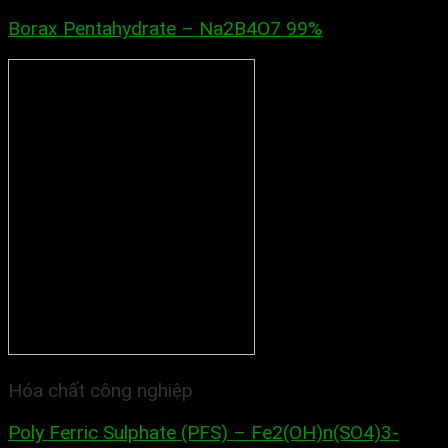
Borax Pentahydrate – Na2B4O7 99%
Hóa chất công nghiệp
Poly Ferric Sulphate (PFS) – Fe2(OH)n(SO4)3-