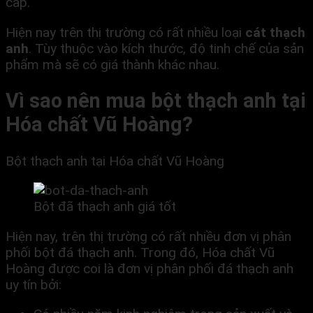
cấp.
Hiện nay trên thị trường có rất nhiều loại
cát th
ạ
ch
anh
. Tùy thuộc vào kích thước, độ tinh chế của sản
phẩm mà sẽ có giá thành khác nhau.
Vì sao nên mua b
ộ
t th
ạ
ch anh t
ạ
i
H
ó
a ch
ấ
t V
ũ
Ho
à
ng?
Bột thạch anh tại Hóa chất Vũ Hoàng
Bột đã thạch anh giá tốt
Hiện nay, trên thị trường có rất nhiều đơn vị phân
phối bột đá thạch anh. Trong đó, Hóa chất Vũ
Hoàng được coi là đơn vị phân phối đá thạch anh
uy tín bởi: