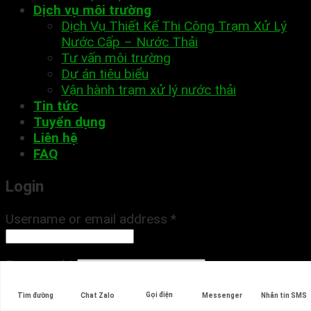
Dịch vụ môi trường
Dịch Vụ Thiết Kế Thi Công Trạm Xử Lý
Nước Cấp – Nước Thải
Tư vấn môi trường
Dự án tiêu biểu
Vận hành trạm xử lý nước thải
Tin tức
Tuyển dụng
Liên hệ
FAQ
Login
Username or email address
*
Password
*
Remember me
Gọi điện
Log in
Tìm đường
Chat Zalo
Messenger
Nhắn tin SMS