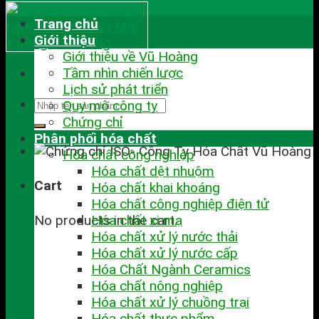
Trang chủ
Giới thiệu
Giới thiệu về Vũ Hoàng
Tầm nhìn chiến lược
Lịch sử phát triển
Quy mô công ty
Chứng chỉ
Phân phối hóa chất
Hóa chất công nghiệp
Hóa chất dệt nhuộm
Cart
Hóa chất khai khoáng
Hóa chất công nghiệp điện tử
No products in the cart.
Hóa chất xi mạ
Hóa chất xử lý nước thải
Hóa chất xử lý nước cấp
Hóa Chất Ngành Ceramics
Hóa chất nông nghiệp
Hóa chất xử lý chuồng trại
Hóa chất thực phẩm