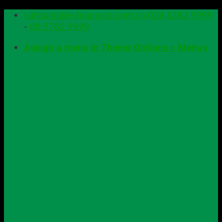
Skip
vuhoang@vuhoangco.com.vn
024 3382 9999
to
-
08 5782 9999
content
Assign a menu in Theme Options > Menus