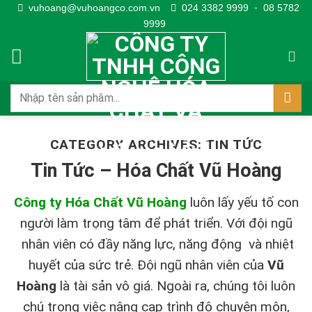
Skip
vuhoang@vuhoangco.com.vn
024 3382 9999
-
08 5782
9999
to
content
CATEGORY ARCHIVES:
TIN TỨC
Tin Tức – Hóa Chất Vũ Hoàng
Công ty Hóa Chất Vũ Hoàng
luôn lấy yếu tố con
người làm trọng tâm để phát triển. Với đội ngũ
nhân viên có đầy năng lực, năng động và nhiệt
huyết của sức trẻ. Đội ngũ nhân viên của
Vũ
Hoàng
là tài sản vô giá. Ngoài ra, chúng tôi luôn
chú trọng việc nâng cap trình độ chuyên môn,