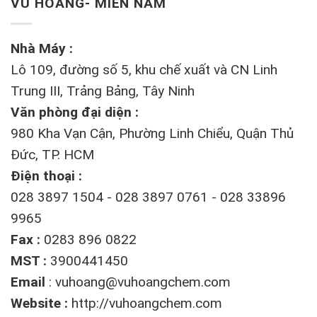
VŨ HOÀNG- MIỀN NAM
Nhà Máy :
Lô 109, đường số 5, khu chế xuất và CN Linh
Trung III, Trảng Bảng, Tây Ninh
Văn phòng đại diện :
980 Kha Vạn Cận, Phường Linh Chiểu, Quận Thủ
Đức, TP. HCM
Điện thoại :
028 3897 1504 - 028 3897 0761 - 028 33896
9965
Fax :
0283 896 0822
MST :
3900441450
Email
:
vuhoang@vuhoangchem.com
Website :
http://vuhoangchem.com