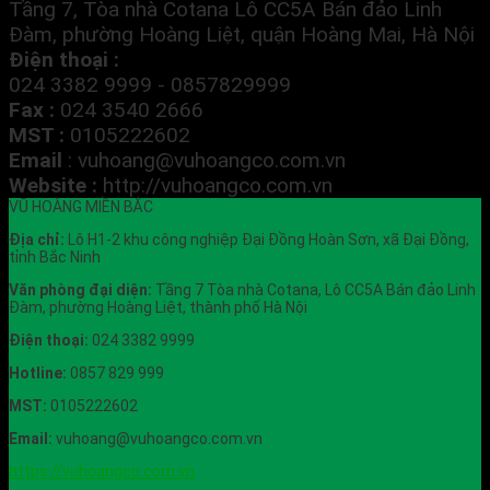
Tầng 7, Tòa nhà Cotana Lô CC5A Bán đảo Linh
Đàm, phường Hoàng Liệt, quận Hoàng Mai, Hà Nội
Điện thoại :
024 3382 9999 - 0857829999
Fax :
024 3540 2666
MST :
0105222602
Email
:
vuhoang@vuhoangco.com.vn
Website :
http://vuhoangco.com.vn
VŨ HOÀNG MIỀN BẮC
Địa chỉ:
Lô H1-2 khu công nghiệp Đại Đồng Hoàn Sơn, xã Đại Đồng,
tỉnh Bắc Ninh
Văn phòng đại diện:
Tầng 7 Tòa nhà Cotana, Lô CC5A Bán đảo Linh
Đàm, phường Hoàng Liệt, thành phố Hà Nội
Điện thoại:
024 3382 9999
Hotline:
0857 829 999
MST:
0105222602
Email:
vuhoang@vuhoangco.com.vn
https://vuhoangco.com.vn