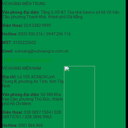
VŨ HOÀNG MIỀN TRUNG
Văn phòng đại diện:
Tầng 3, H3-B1 Tòa nhà Savico số 66 Võ Văn
Tần, phường Thanh Khê, thành phố Đà Nẵng
Điện thoại:
024 3382 9999
Hotline:
0935 935 516 / 0947 296 116
MST:
0105222602
Email:
vuhoang@vuhoangco.com.vn
https://vuhoangco.com.vn
VŨ HOÀNG MIỀN NAM
Địa chỉ:
Lô 109, KCX&CN Linh
Trung III, phường An Tịnh, tỉnh Tây
Ninh
Văn phòng đại diện:
Số 980 Kha
Vạn Cân, phường Thủ Đức, thành
phố Hồ Chí Minh
Điện thoại:
028 3897 1504 / 028
3897 0761 / 028 3896 9965
Hotline:
0901 866 860