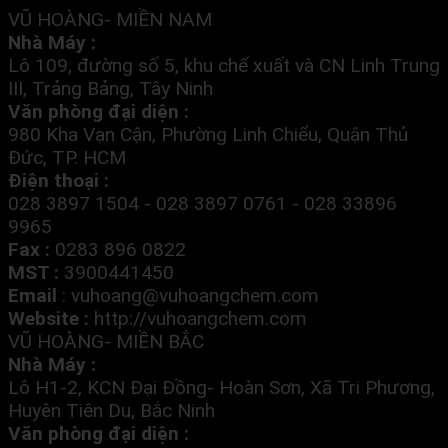
VŨ HOÀNG- MIỀN NAM
Nhà Máy :
Lô 109, đường số 5, khu chế xuất và CN Linh Trung
III, Trảng Bảng, Tây Ninh
Văn phòng đại diện :
980 Kha Vạn Cận, Phường Linh Chiểu, Quận Thủ
Đức, TP. HCM
Điện thoại :
028 3897 1504 - 028 3897 0761 - 028 33896
9965
Fax :
0283 896 0822
MST :
3900441450
Email
:
vuhoang@vuhoangchem.com
Website :
http://vuhoangchem.com
VŨ HOÀNG- MIỀN BẮC
Nhà Máy :
Lô H1-2, KCN Đại Đồng- Hoàn Sơn, Xã Tri Phương,
Huyện Tiên Du, Bắc Ninh
Văn phòng đại diện :