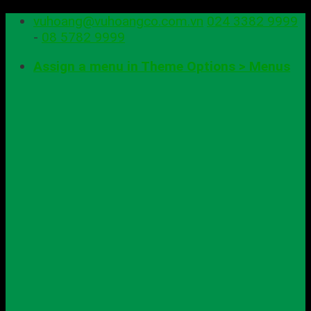
Skip
vuhoang@vuhoangco.com.vn
024 3382 9999
to
-
08 5782 9999
content
Assign a menu in Theme Options > Menus