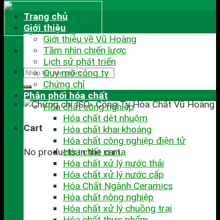
Trang chủ
Giới thiệu
Giới thiệu về Vũ Hoàng
Tầm nhìn chiến lược
Lịch sử phát triển
Quy mô công ty
Chứng chỉ
Phân phối hóa chất
Hóa chất công nghiệp
Hóa chất dệt nhuộm
Cart
Hóa chất khai khoáng
Hóa chất công nghiệp điện tử
No products in the cart.
Hóa chất xi mạ
Hóa chất xử lý nước thải
Hóa chất xử lý nước cấp
Hóa Chất Ngành Ceramics
Hóa chất nông nghiệp
Hóa chất xử lý chuồng trại
Hóa chất thực phẩm