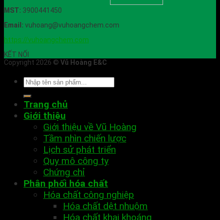
MST:
3900441450
Email:
vuhoang@vuhoangchem.com
https://vuhoangchem.com
KẾT NỐI
Copyright 2026 ©
Vũ Hoàng E&C
Trang chủ
Giới thiệu
Giới thiệu về Vũ Hoàng
Tầm nhìn chiến lược
Lịch sử phát triển
Quy mô công ty
Chứng chỉ
Phân phối hóa chất
Hóa chất công nghiệp
Hóa chất dệt nhuộm
Hóa chất khai khoáng