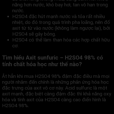
nặng hơn nước, khó bay hơi, tan vô hạn trong
nước.
H
2
SO
4
đặc hút mạnh nước và tỏa rất nhiều
nhiệt, do đó trong quá trình pha loãng, nên đổ
axit từ từ vào nước (không làm ngược lại), bởi
H
2
SO
4
sẽ gây bỏng.
H
2
SO
4
có thể làm than hóa các hợp chất hữu
cơ.
Tìm hiểu Axit sunfuric – H2SO4 98% có
tính chất hóa học như thế nào?
Ắt hẳn khi mua H2SO4 98% đậm đặc điều mà mọi
người nhắm đến chính là những phản ứng hóa học
đặc trưng của axit vô cơ này. Acid sulfuric là một
axit mạnh, đặc biệt càng đậm đặc thì khả năng oxy
hóa và tính axit của H2SO4 càng cao điển hình là
H2SO4 98%.