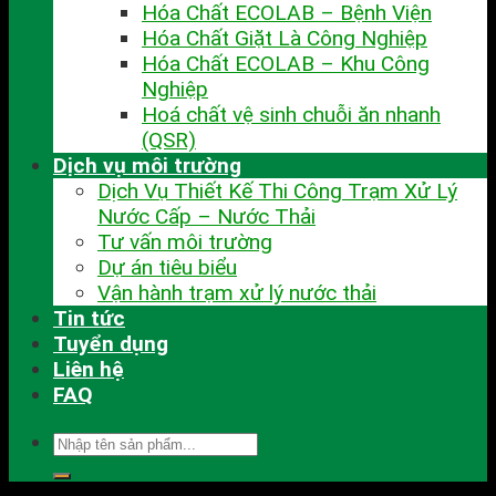
Hóa Chất ECOLAB – Bệnh Viện
Hóa Chất Giặt Là Công Nghiệp
Hóa Chất ECOLAB – Khu Công
Nghiệp
Hoá chất vệ sinh chuỗi ăn nhanh
(QSR)
Dịch vụ môi trường
Dịch Vụ Thiết Kế Thi Công Trạm Xử Lý
Nước Cấp – Nước Thải
Tư vấn môi trường
Dự án tiêu biểu
Vận hành trạm xử lý nước thải
Tin tức
Tuyển dụng
Liên hệ
FAQ