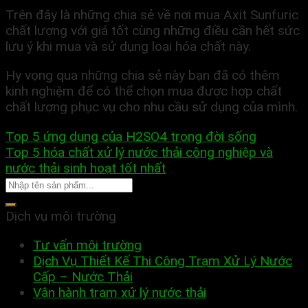
Trên đây là những chia sẻ về nơi mua Axit Sunfuric
chất lượng với giá tốt cùng những điều cần hết sức
lưu ý khi mua và sử dụng loại hóa chất này.
Hy vọng qua những chia sẻ này bạn đã có thêm
kinh nghiệm để có thể chọn mua được hợp chất
chất lượng phục vụ cho nhu cầu sử dụng của mình.
Top 5 ứng dụng của H2SO4 trong đời sống
Top 5 hóa chất xử lý nước thải công nghiệp và
nước thải sinh hoạt tốt nhất
Dịch vụ môi trường
Tư vấn môi trường
Dịch Vụ Thiết Kế Thi Công Trạm Xử Lý Nước
Cấp – Nước Thải
Vận hành trạm xử lý nước thải