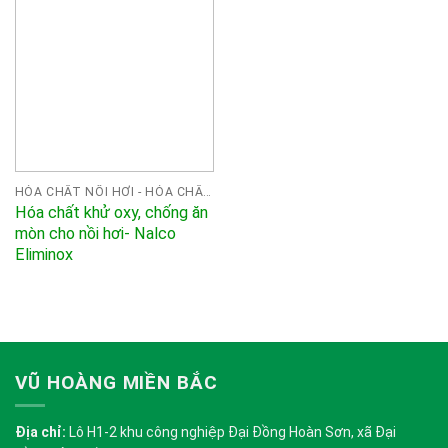
HÓA CHẤT NỒI HƠI - HÓA CHẤT XỬ LÝ NƯỚC CHO NỒI HƠI - BOILER
Hóa chất khử oxy, chống ăn
mòn cho nồi hơi- Nalco
Eliminox
VŨ HOÀNG MIỀN BẮC
Địa chỉ:
Lô H1-2 khu công nghiệp Đại Đồng Hoàn Sơn, xã Đại