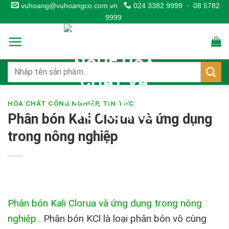
Skip
vuhoang@vuhoangco.com.vn
024 3382 9999
-
08 5782
9999
to
content
HÓA CHẤT CÔNG NGHIỆP
,
TIN TỨC
Phân bón Kali Clorua và ứng dụng
trong nông nghiệp
Phân bón Kali Clorua và ứng dụng trong nông
nghiệp
. Phân bón KCl là loại phân bón vô cùng