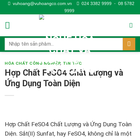
Skip
vuhoang@vuhoangco.com.vn
024 3382 9999
-
08 5782
9999
to
content
HÓA CHẤT CÔNG NGHIỆP
,
TIN TỨC
Hợp Chất FeSO4 Chất Lượng và
Ứng Dụng Toàn Diện
Hợp Chất FeSO4 Chất Lượng và Ứng Dụng Toàn
Diện.
Sắt(II) Sunfat, hay FeSO4, không chỉ là một