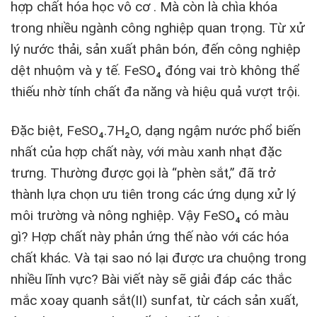
hợp chất hóa học vô cơ . Mà còn là chìa khóa
trong nhiều ngành công nghiệp quan trọng. Từ xử
lý nước thải, sản xuất phân bón, đến công nghiệp
dệt nhuộm và y tế. FeSO₄ đóng vai trò không thể
thiếu nhờ tính chất đa năng và hiệu quả vượt trội.
Đặc biệt, FeSO₄.7H₂O, dạng ngậm nước phổ biến
nhất của hợp chất này, với màu xanh nhạt đặc
trưng. Thường được gọi là “phèn sắt,” đã trở
thành lựa chọn ưu tiên trong các ứng dụng xử lý
môi trường và nông nghiệp. Vậy FeSO₄ có màu
gì? Hợp chất này phản ứng thế nào với các hóa
chất khác. Và tại sao nó lại được ưa chuộng trong
nhiều lĩnh vực? Bài viết này sẽ giải đáp các thắc
mắc xoay quanh sắt(II) sunfat, từ cách sản xuất,