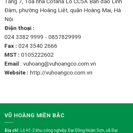
Tầng 7, Tòa nhà Cotana Lô CC5A Bán đảo Linh
Đàm, phường Hoàng Liệt, quận Hoàng Mai, Hà
Nội
Điện thoại :
024 3382 9999 - 0857829999
Fax :
024 3540 2666
MST :
0105222602
Email
:
vuhoang@vuhoangco.com.vn
Website :
http://vuhoangco.com.vn
VŨ HOÀNG MIỀN BẮC
Địa chỉ:
Lô H1-2 khu công nghiệp Đại Đồng Hoàn Sơn, xã Đại