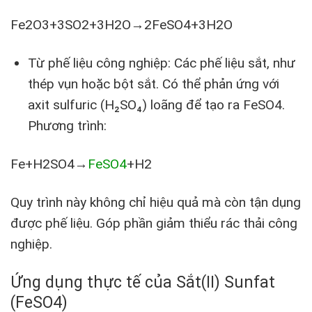
Fe2O3+3SO2+3H2O→2FeSO4+3H2O
Từ phế liệu công nghiệp: Các phế liệu sắt, như
thép vụn hoặc bột sắt. Có thể phản ứng với
axit sulfuric (H₂SO₄) loãng để tạo ra FeSO4.
Phương trình:
Fe+H2SO4→
FeSO4
+H2
Quy trình này không chỉ hiệu quả mà còn tận dụng
được phế liệu. Góp phần giảm thiểu rác thải công
nghiệp.
Ứng dụng thực tế của Sắt(II) Sunfat
(FeSO4)