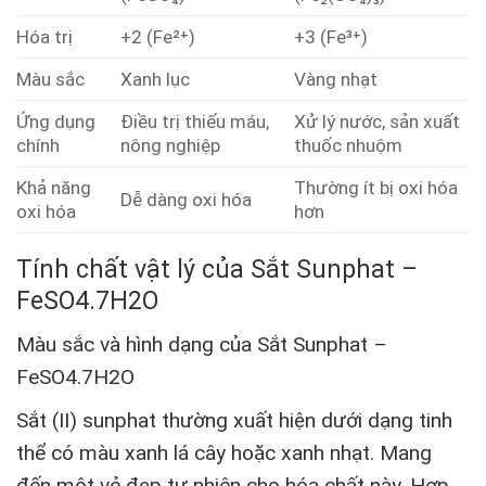
Hóa trị
+2 (Fe²⁺)
+3 (Fe³⁺)
Màu sắc
Xanh lục
Vàng nhạt
Ứng dụng
Điều trị thiếu máu,
Xử lý nước, sản xuất
chính
nông nghiệp
thuốc nhuộm
Khả năng
Thường ít bị oxi hóa
Dễ dàng oxi hóa
oxi hóa
hơn
Tính chất vật lý của Sắt Sunphat –
FeSO4.7H2O
Màu sắc và hình dạng của Sắt Sunphat –
FeSO4.7H2O
Sắt (II) sunphat thường xuất hiện dưới dạng tinh
thể có màu xanh lá cây hoặc xanh nhạt. Mang
đến một vẻ đẹp tự nhiên cho hóa chất này. Hợp