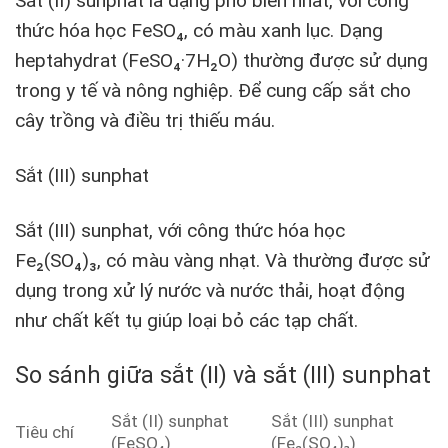
Sắt (II) sunphat là dạng phổ biến nhất, với công
thức hóa học FeSO₄, có màu xanh lục. Dạng
heptahydrat (FeSO₄·7H₂O) thường được sử dụng
trong y tế và nông nghiệp. Để cung cấp sắt cho
cây trồng và điều trị thiếu máu.
Sắt (III) sunphat
Sắt (III) sunphat, với công thức hóa học
Fe₂(SO₄)₃, có màu vàng nhạt. Và thường được sử
dụng trong xử lý nước và nước thải, hoạt động
như chất kết tụ giúp loại bỏ các tạp chất.
So sánh giữa sắt (II) và sắt (III) sunphat
Sắt (II) sunphat
Sắt (III) sunphat
Tiêu chí
(FeSO₄)
(Fe₂(SO₄)₃)