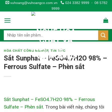
Skip
vuhoang@vuhoangco.com.vn
024 3382 9999
-
08 5782
9999
to
content
HÓA CHẤT CÔNG NGHIỆP
,
TIN TỨC
Sắt Sunphat – FeSO4.7H2O 98% –
Ferrous Sulfate – Phèn sắt
Sắt Sunphat – FeSO4.7H2O 98% – Ferrous
Sulfate – Phèn sắt
. Trong bài viết này, chúng tôi