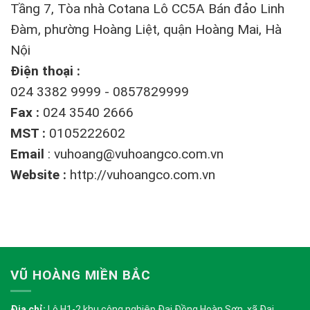
Tầng 7, Tòa nhà Cotana Lô CC5A Bán đảo Linh
Đàm, phường Hoàng Liệt, quận Hoàng Mai, Hà
Nội
Điện thoại :
024 3382 9999 - 0857829999
Fax :
024 3540 2666
MST :
0105222602
Email
:
vuhoang@vuhoangco.com.vn
Website :
http://vuhoangco.com.vn
VŨ HOÀNG MIỀN BẮC
Địa chỉ:
Lô H1-2 khu công nghiệp Đại Đồng Hoàn Sơn, xã Đại