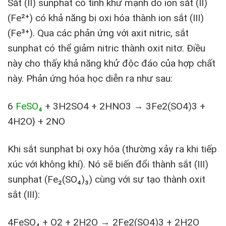
Sắt (II) sunphat có tính khử mạnh do ion sắt (II)
(Fe²⁺) có khả năng bị oxi hóa thành ion sắt (III)
(Fe³⁺). Qua các phản ứng với axit nitric, sắt
sunphat có thể giảm nitric thành oxit nitơ. Điều
này cho thấy khả năng khử độc đáo của hợp chất
này. Phản ứng hóa học diễn ra như sau:
6
FeSO₄
+ 3H2SO4 + 2HNO3 → 3Fe2(SO4)3 +
4H2O} + 2NO
Khi sắt sunphat bị oxy hóa (thường xảy ra khi tiếp
xúc với không khí). Nó sẽ biến đổi thành sắt (III)
sunphat (Fe₂(SO₄)₃) cùng với sự tạo thành oxit
sắt (III):
4FeSO₄ + O2 + 2H2O → 2Fe2(SO4)3 + 2H2O