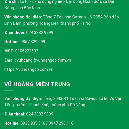
Địa chỉ:
Lô H1-2 khu công nghiệp Đại Đồng Hoàn Sơn, xã Đại
Đồng, tỉnh Bắc Ninh
Văn phòng đại diện:
Tầng 7 Tòa nhà Cotana, Lô CC5A Bán đảo
Linh Đàm, phường Hoàng Liệt, thành phố Hà Nội
Điện thoại:
024 3382 9999
Hotline:
0857 829 999
MST:
0105222602
Email:
vuhoang@vuhoangco.com.vn
https://vuhoangco.com.vn
VŨ HOÀNG MIỀN TRUNG
Văn phòng đại diện:
Tầng 3, H3-B1 Tòa nhà Savico số 66 Võ Văn
Tần, phường Thanh Khê, thành phố Đà Nẵng
Điện thoại:
024 3382 9999
Hotline:
0935 935 516 / 0947 296 116