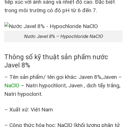
tiếp xúc với ánh sáng và nhiệt độ cao. Đặc biệt
trong môi trường có độ pH từ 6 đến 7.
Nước Javel 8% – Hypochloride NaClO
Thông số kỹ thuật sản phẩm nước
Javel 8%
– Tên sản phẩm/ tên gọi khác: Javen 8%,Javen –
NaClO
– Natri hypochlorit, Javen , dịch tẩy trắng,
Natri hypoclorit.
– Xuất xứ: Việt Nam
– Công thức hóa học: NaClO (khối lượng phân tử