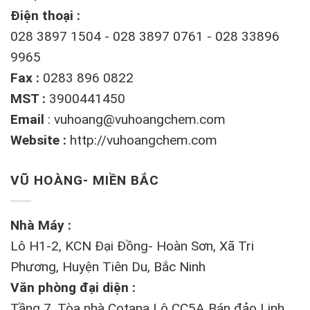
Điện thoại :
028 3897 1504 - 028 3897 0761 - 028 33896
9965
Fax :
0283 896 0822
MST :
3900441450
Email
:
vuhoang@vuhoangchem.com
Website :
http://vuhoangchem.com
VŨ HOÀNG- MIỀN BẮC
Nhà Máy :
Lô H1-2, KCN Đại Đồng- Hoàn Sơn, Xã Tri
Phương, Huyện Tiên Du, Bắc Ninh
Văn phòng đại diện :
Tầng 7, Tòa nhà Cotana Lô CC5A Bán đảo Linh