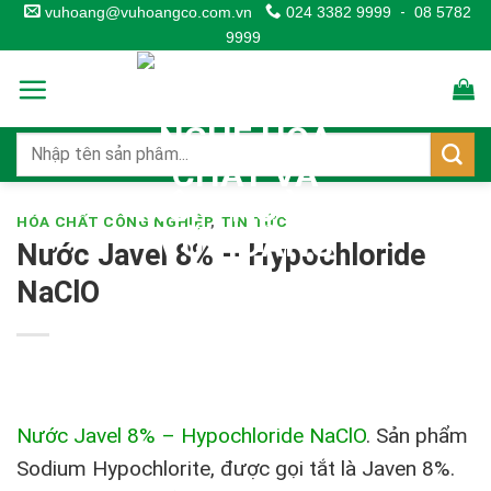
Skip
vuhoang@vuhoangco.com.vn
024 3382 9999
-
08 5782
9999
to
content
HÓA CHẤT CÔNG NGHIỆP
,
TIN TỨC
Nước Javel 8% – Hypochloride
NaClO
Nước Javel 8% – Hypochloride NaClO
.
Sản phẩm
Sodium Hypochlorite, được gọi tắt là Javen 8%.