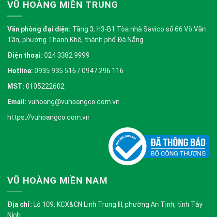
VŨ HOÀNG MIỀN TRUNG
Văn phòng đại diện:
Tầng 3, H3-B1 Tòa nhà Savico số 66 Võ Văn
Tần, phường Thanh Khê, thành phố Đà Nẵng
Điện thoại:
024 3382 9999
Hotline:
0935 935 516 / 0947 296 116
MST:
0105222602
Email:
vuhoang@vuhoangco.com.vn
https://vuhoangco.com.vn
VŨ HOÀNG MIỀN NAM
Địa chỉ:
Lô 109, KCX&CN Linh Trung III, phường An Tịnh, tỉnh Tây
Ninh