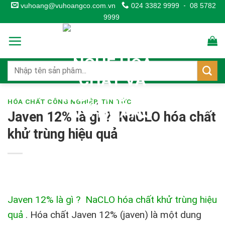
Skip
vuhoang@vuhoangco.com.vn
024 3382 9999
-
08 5782
9999
to
content
HÓA CHẤT CÔNG NGHIỆP
,
TIN TỨC
Javen 12% là gì ? NaCLO hóa chất
khử trùng hiệu quả
Javen 12% là gì ? NaCLO hóa chất khử trùng hiệu
quả
.
Hóa chất Javen 12% (javen) là một dung