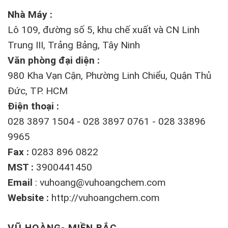
Nhà Máy :
Lô 109, đường số 5, khu chế xuất và CN Linh
Trung III, Trảng Bảng, Tây Ninh
Văn phòng đại diện :
980 Kha Vạn Cận, Phường Linh Chiểu, Quận Thủ
Đức, TP. HCM
Điện thoại :
028 3897 1504 - 028 3897 0761 - 028 33896
9965
Fax :
0283 896 0822
MST :
3900441450
Email
:
vuhoang@vuhoangchem.com
Website :
http://vuhoangchem.com
VŨ HOÀNG- MIỀN BẮC