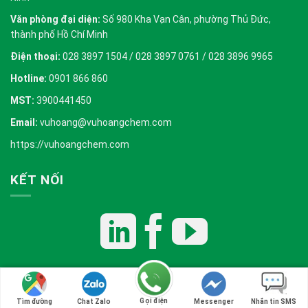
Văn phòng đại diện:
Số 980 Kha Vạn Cân, phường Thủ Đức,
thành phố Hồ Chí Minh
Điện thoại:
028 3897 1504 / 028 3897 0761 / 028 3896 9965
Hotline:
0901 866 860
MST:
3900441450
Email:
vuhoang@vuhoangchem.com
https://vuhoangchem.com
KẾT NỐI
Copyright 2026 ©
Vũ Hoàng E&C
Gọi điện
Tìm đường
Chat Zalo
Messenger
Nhắn tin SMS