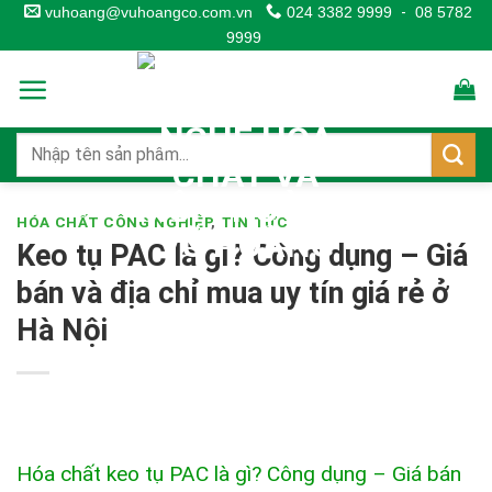
Skip
vuhoang@vuhoangco.com.vn
024 3382 9999
-
08 5782
9999
to
content
HÓA CHẤT CÔNG NGHIỆP
,
TIN TỨC
Keo tụ PAC là gì? Công dụng – Giá
bán và địa chỉ mua uy tín giá rẻ ở
Hà Nội
Hóa chất keo tụ PAC là gì? Công dụng – Giá bán