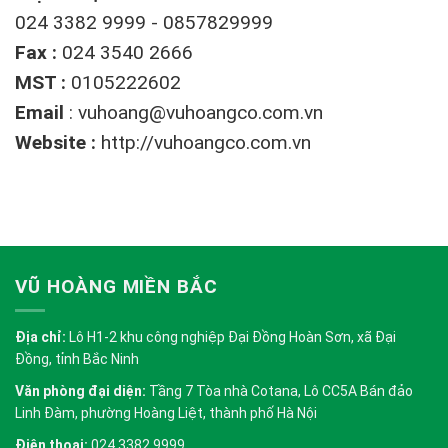
024 3382 9999 - 0857829999
Fax :
024 3540 2666
MST :
0105222602
Email
:
vuhoang@vuhoangco.com.vn
Website :
http://vuhoangco.com.vn
VŨ HOÀNG MIỀN BẮC
Địa chỉ:
Lô H1-2 khu công nghiệp Đại Đồng Hoàn Sơn, xã Đại
Đồng, tỉnh Bắc Ninh
Văn phòng đại diện:
Tầng 7 Tòa nhà Cotana, Lô CC5A Bán đảo
Linh Đàm, phường Hoàng Liệt, thành phố Hà Nội
Điện thoại:
024 3382 9999