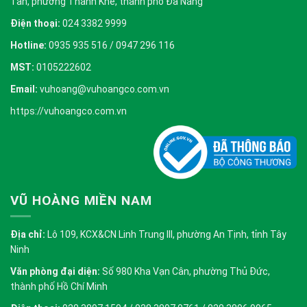
Tần, phường Thanh Khê, thành phố Đà Nẵng
Điện thoại:
024 3382 9999
Hotline:
0935 935 516 / 0947 296 116
MST:
0105222602
Email:
vuhoang@vuhoangco.com.vn
https://vuhoangco.com.vn
VŨ HOÀNG MIỀN NAM
Địa chỉ:
Lô 109, KCX&CN Linh Trung III, phường An Tịnh, tỉnh Tây
Ninh
Văn phòng đại diện:
Số 980 Kha Vạn Cân, phường Thủ Đức,
thành phố Hồ Chí Minh