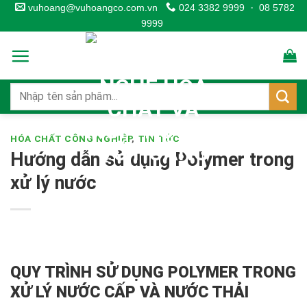
Skip
vuhoang@vuhoangco.com.vn
024 3382 9999
-
08 5782
9999
to
content
HÓA CHẤT CÔNG NGHIỆP
,
TIN TỨC
Hướng dẫn sử dụng Polymer trong
xử lý nước
QUY TRÌNH SỬ DỤNG POLYMER TRONG
XỬ LÝ NƯỚC CẤP VÀ NƯỚC THẢI