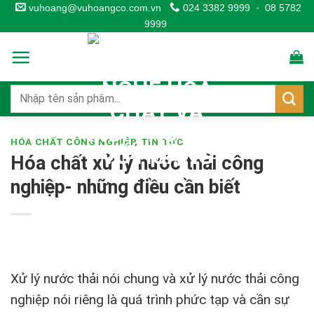
Skip
vuhoang@vuhoangco.com.vn
024 3382 9999
-
08 5782
9999
to
content
HÓA CHẤT CÔNG NGHIỆP
,
TIN TỨC
Hóa chất xử lý nước thải công
nghiệp- những điều cần biết
Xử lý nước thải nói chung và xử lý nước thải công
nghiệp nói riêng là quá trình phức tạp và cần sự