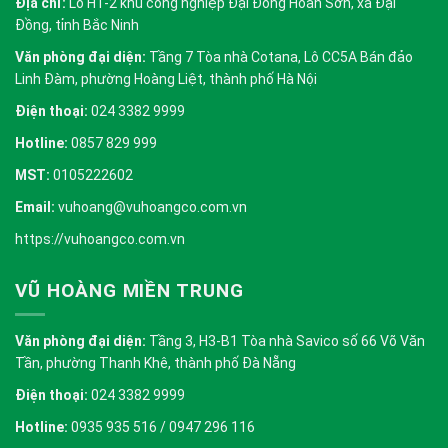
Địa chỉ:
Lô H1-2 khu công nghiệp Đại Đồng Hoàn Sơn, xã Đại
Đồng, tỉnh Bắc Ninh
Văn phòng đại diện:
Tầng 7 Tòa nhà Cotana, Lô CC5A Bán đảo
Linh Đàm, phường Hoàng Liệt, thành phố Hà Nội
Điện thoại:
024 3382 9999
Hotline:
0857 829 999
MST:
0105222602
Email:
vuhoang@vuhoangco.com.vn
https://vuhoangco.com.vn
VŨ HOÀNG MIỀN TRUNG
Văn phòng đại diện:
Tầng 3, H3-B1 Tòa nhà Savico số 66 Võ Văn
Tần, phường Thanh Khê, thành phố Đà Nẵng
Điện thoại:
024 3382 9999
Hotline:
0935 935 516 / 0947 296 116