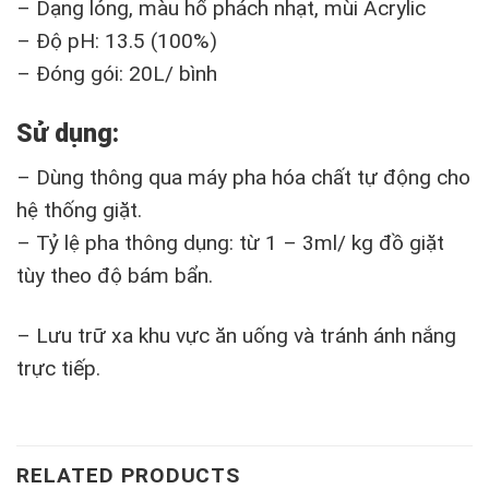
– Dạng lỏng, màu hổ phách nhạt, mùi Acrylic
– Độ pH: 13.5 (100%)
– Đóng gói: 20L/ bình
S
ử
d
ụ
ng:
– Dùng thông qua máy pha hóa chất tự động cho
hệ thống giặt.
– Tỷ lệ pha thông dụng: từ 1 – 3ml/ kg đồ giặt
tùy theo độ bám bẩn.
– Lưu trữ xa khu vực ăn uống và tránh ánh nắng
trực tiếp.
RELATED PRODUCTS