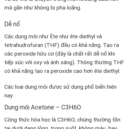
mà gần như không bị pha loãng.
Dễ nổ
Các dung môi như Ête như ête diethyl và
tetrahudrofuran (THF) đều có khả năng. Tạo ra
các peroxide hữu cơ (đây là chất rất dễ nổ khi
tiếp xúc với oxy và ánh sáng). Thông thường THF
có khả năng tạo ra peroxide cao hơn ête diethyl.
Các loại dung môi được sử dụng phổ biến hiện
nay
Dung môi Acetone – C3H6O
Công thức hóa học là C3H6O, chúng thường tồn
tại dưới dạng lỏng, trong suốt, không màu, bay