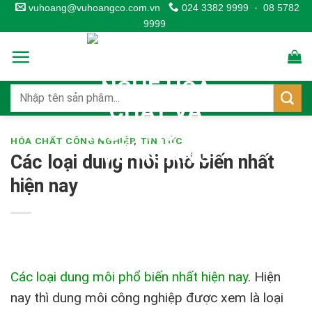
Skip
vuhoang@vuhoangco.com.vn
024 3382 9999
-
08 5782
9999
to
content
HÓA CHẤT CÔNG NGHIỆP
,
TIN TỨC
Các loại dung môi phổ biến nhất
hiện nay
Các loại dung môi phổ biến nhất hiện nay
.
Hiện
nay thì dung môi công nghiệp được xem là loại