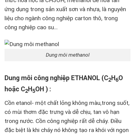
thức hóa học là CH3OH, methanol dễ hòa tan
ứng dụng trong sản xuất sơn và nhựa, là nguyên
liệu cho ngành công nghiệp carton thô, trong
công nghiệp cao su…
Dung môi methanol
Dung môi công nghiệp ETHANOL (C
H
O
2
6
hoặc C
H
OH ) :
2
5
Cồn etanol- một chất lỏng không màu,trong suốt,
có mùi thơm đặc trưng và dễ chịu, tan vô hạn
trong nước. Cồn công nghiệp rất dễ cháy. Điều
đặc biệt là khi cháy nó không tạo ra khói với ngọn