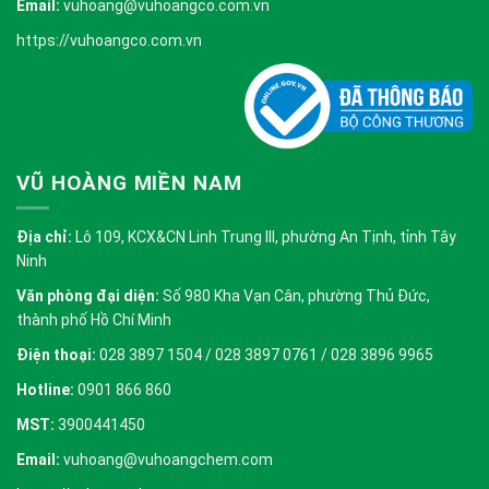
Email:
vuhoang@vuhoangco.com.vn
https://vuhoangco.com.vn
VŨ HOÀNG MIỀN NAM
Địa chỉ:
Lô 109, KCX&CN Linh Trung III, phường An Tịnh, tỉnh Tây
Ninh
Văn phòng đại diện:
Số 980 Kha Vạn Cân, phường Thủ Đức,
thành phố Hồ Chí Minh
Điện thoại:
028 3897 1504 / 028 3897 0761 / 028 3896 9965
Hotline:
0901 866 860
MST:
3900441450
Email:
vuhoang@vuhoangchem.com