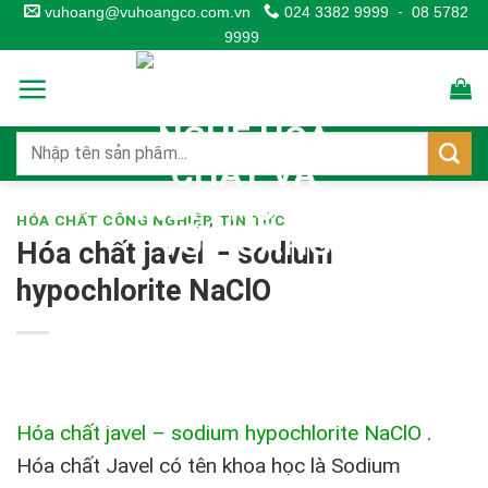
Skip
vuhoang@vuhoangco.com.vn
024 3382 9999
-
08 5782
9999
to
content
HÓA CHẤT CÔNG NGHIỆP
,
TIN TỨC
Hóa chất javel – sodium
hypochlorite NaClO
Hóa chất javel – sodium hypochlorite NaClO
.
Hóa chất Javel có tên khoa học là Sodium