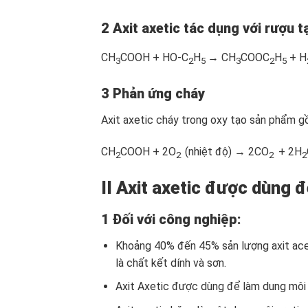
2 Axit axetic tác dụng với rượu t
CH
COOH + HO-C
H
→ CH
COOC
H
+ H
3
2
5
3
2
5
3 Phản ứng cháy
Axit axetic cháy trong oxy tạo sản phẩm 
CH
COOH + 2O
(nhiệt độ) → 2CO
+ 2H
2
2
2
2
II Axit axetic được dùng đ
1 Đối với công nghiệp:
Khoảng 40% đến 45% sản lượng axit ace
là chất kết dính và sơn.
Axit Axetic được dùng để làm dung môi