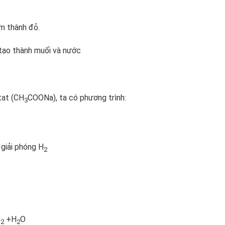
ím thành đỏ.
 tạo thành muối và nước
etat (CH
COONa), ta có phương trình:
3
 giải phóng H
2
O
+H
O
2
2