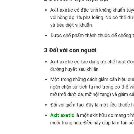
Axit axetic có đặc tính kháng khuẩn tu
với nồng độ 1% pha loãng. Nó có thể đ
và tiêu diệt vi khuẩn.
Được chế phẩm thành thuốc để chống t
3 Đối với con người
Axit axetic có tác dụng ức chế hoạt đ
đường huyết sau khi ăn
Một trong những cách giảm cân hiệu quả
ngăn chặn sự tích tụ mỡ trong cơ thể và
mỡ (mỡ dưới da, mỡ nội tạng) và giảm câ
Đối với giấm táo, đây là một liều thuốc 
Axit axetic
là một axit hữu cơ mang tính
muối trung hòa. Điều này giúp làm tan sỏi