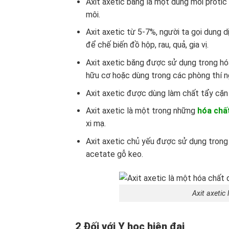
Axit axetic băng là một dung môi proti
môi.
Axit axetic từ 5-7%, người ta gọi dung
để chế biến đồ hộp, rau, quả, gia vị.
Axit axetic băng được sử dụng trong hó
hữu cơ hoặc dùng trong các phòng thí n
Axit axetic được dùng làm chất tẩy cặn
Axit axetic là một trong những
hóa chấ
xi mạ.
Axit axetic chủ yếu được sử dụng trong 
acetate gỗ keo.
Axit axetic
2 Đối với Y học hiện đại