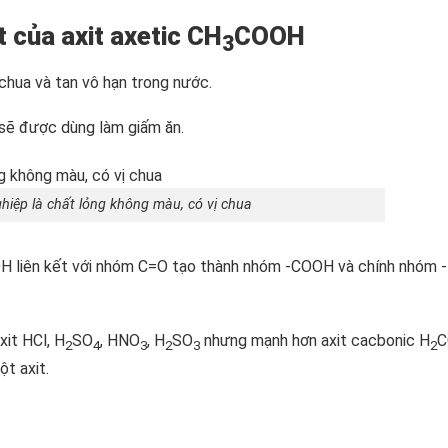
t của axit axetic CH
COOH
3
 chua và tan vô hạn trong nước.
 sẽ được dùng làm giấm ăn.
iệp là chất lỏng không màu, có vị chua
 liên kết với nhóm C=O tạo thành nhóm -COOH và chính nhóm -
xit HCl, H
SO
, HNO
, H
SO
nhưng mạnh hơn axit cacbonic H
C
2
4
3
2
3
2
t axit.