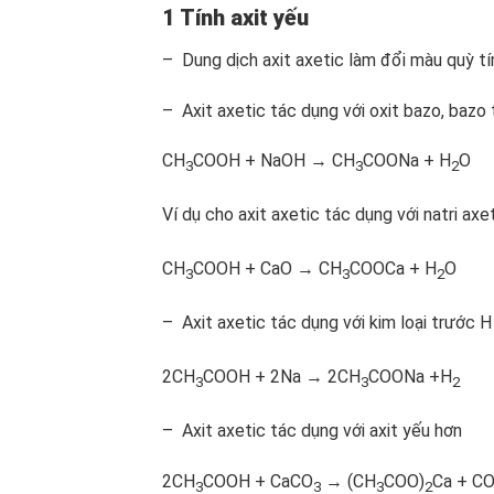
1 Tính axit yếu
– Dung dịch axit axetic làm đổi màu quỳ t
– Axit axetic tác dụng với oxit bazo, bazo
CH
COOH + NaOH → CH
COONa + H
O
3
3
2
Ví dụ cho axit axetic tác dụng với natri ax
CH
COOH + CaO → CH
COOCa + H
O
3
3
2
– Axit axetic tác dụng với kim loại trước H
2CH
COOH + 2Na → 2CH
COONa +H
3
3
2
– Axit axetic tác dụng với axit yếu hơn
2CH
COOH + CaCO
→ (CH
COO)
Ca + C
3
3
3
2