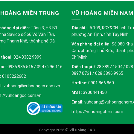
 HOÀNG MIỀN TRUNG
VŨ HOÀNG MIỀN NAM
phòng đại diện:
Tầng 3, H3-B1
Địa chỉ:
Lô 109, KCX&CN Linh Trung
nhà Savico số 66 Võ Văn Tần,
phường An Tịnh, tỉnh Tây Ninh
ng Thanh Khê, thành phố Đà
Văn phòng đại diện:
Số 980 Kha
g
Cân, phường Thủ Đức, thành ph
 thoại:
024 3382 9999
Chí Minh
ine:
0935 935 516 / 0947 296 116
Điện thoại:
028 3897 1504 / 028
3897 0761 / 028 3896 9965
:
0105222602
Hotline:
0901 866 860
l:
vuhoang@vuhoangco.com.vn
MST:
3900441450
s://vuhoangco.com.vn
Email:
vuhoang@vuhoangchem
https://vuhoangchem.com
Copyright 2026 ©
Vũ Hoàng E&C