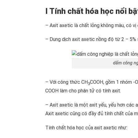
I Tính chất hóa học nổi bậ
– Axit axetic là chất lỏng không màu, có vị
– Dung dịch axit axetic nồng độ từ 2 – 5%
dấm công ngh
– Với công thức CH
COOH, gồm 1 nhóm -OH
3
COOH làm cho phân tử có tính axit.
– Axit axetic là một axit yếu, yếu hơn các a
Axit axetic cũng có đầy đủ tính chất của mộ
Tính chất hóa học của axit axetic như: