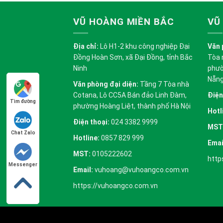
VŨ HOÀNG MIỀN BẮC
VŨ
Địa chỉ:
Lô H1-2 khu công nghiệp Đại
Văn 
Đồng Hoàn Sơn, xã Đại Đồng, tỉnh Bắc
Tòa 
Ninh
phườ
Nẵn
Văn phòng đại diện:
Tầng 7 Tòa nhà
Cotana, Lô CC5A Bán đảo Linh Đàm,
Điện
Tìm đường
phường Hoàng Liệt, thành phố Hà Nội
Hotl
Điện thoại:
024 3382 9999
MST
Chat Zalo
Hotline:
0857 829 999
Emai
MST:
0105222602
http
Messenger
Email:
vuhoang@vuhoangco.com.vn
https://vuhoangco.com.vn