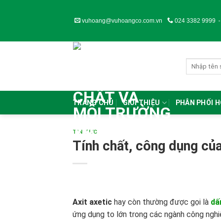
Skip
to
vuhoang@vuhoangco.com.vn
024 3382 9999
content
TRANG CHỦ
GIỚI THIỆU
PHÂN PHỐI 
TIN TỨC
Tính chất, công dụng của
Axit axetic
hay còn thường được gọi là
dấ
ứng dụng to lớn trong các ngành công nghi