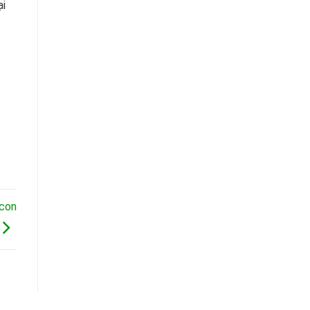
ại
 con