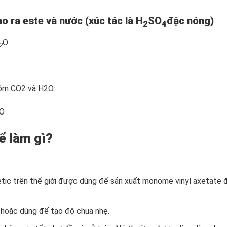
ạo ra este và nước (xúc tác là H
SO
đặc nóng)
2
4
O
2
gồm CO2 và H2O:
O
ể làm gì?
tic trên thế giới được dùng để sản xuất monome vinyl axetate 
 hoặc dùng để tạo độ chua nhẹ.