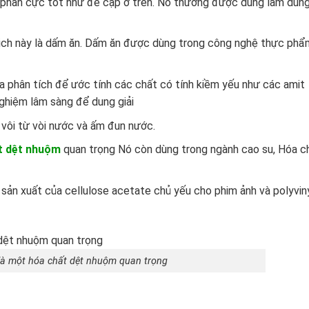
c phân cực tốt như đề cập ở trên. Nó thường được dùng làm dun
 dịch này là dấm ăn. Dấm ăn được dùng trong công nghệ thực phẩ
a phân tích để ước tính các chất có tính kiềm yếu như các amit
ghiệm lâm sàng để dung giải
 vôi từ vòi nước và ấm đun nước.
t dệt nhuộm
quan trọng Nó còn dùng trong ngành cao su, Hóa c
sản xuất của cellulose acetate chủ yếu cho phim ảnh và polyvin
 là một hóa chất dệt nhuộm quan trọng