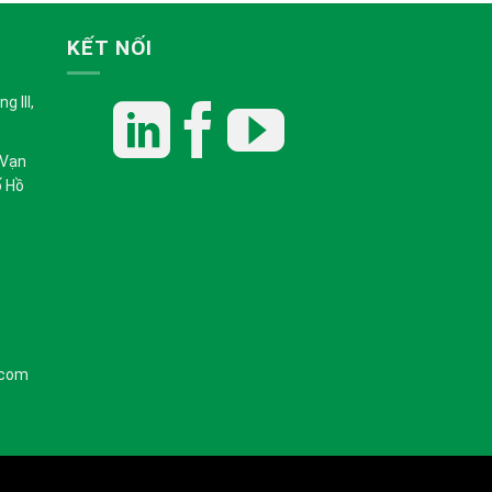
KẾT NỐI
 III,
 Vạn
ố Hồ
.com