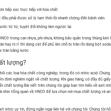
hi tiếp xúc trực tiếp với hóa chất.
t đều phải được xử lý tạm thời rồi nhanh chóng đến bệnh viện.
 nước từ từ, tuyệt đối không làm ngược lại.
 HNO3 trong can nhựa, phi nhựa, không bảo quản trong thùng kim l
ràn hay rò rỉ thì dùng cát để phủ lên chỗ bị tràn rồi dùng bột sod
bị tràn bằng nước.
hất lượng?
i các loại hóa chất công nghiệp, trong đó có nitric acid. Chúng 
ểm định nghiêm ngặt về chất lượng. Khi giao hàng, có đầy đủ giấy
 chất lượng.Bài viết trên chúng tôi giúp bạn tìm hiểu về axit nit
ái nhìn tổng quan về HNO3 để lựa chọn nơi mua chất lượng và an
 nitric uy tín, đừng ngần ngại liên hệ với chúng tôi. Chúng tôi hỗ