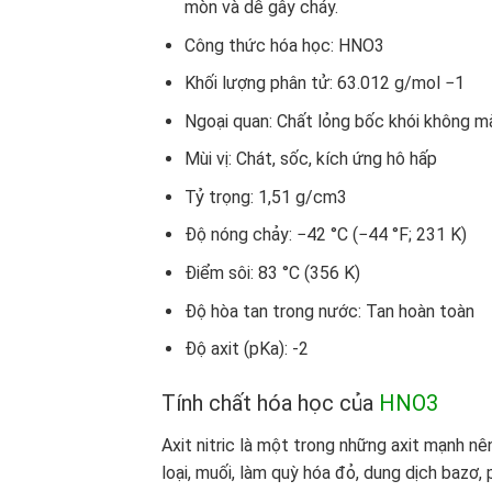
mòn và dễ gây cháy.
Công thức hóa học: HNO3
Khối lượng phân tử: 63.012 g/mol −1
Ngoại quan: Chất lỏng bốc khói không m
Mùi vị: Chát, sốc, kích ứng hô hấp
Tỷ trọng: 1,51 g/cm3
Độ nóng chảy: −42 °C (−44 °F; 231 K)
Điểm sôi: 83 °C (356 K)
Độ hòa tan trong nước: Tan hoàn toàn
Độ axit (pKa): -2
Tính chất hóa học của
HNO3
Axit nitric là một trong những axit mạnh 
loại, muối, làm quỳ hóa đỏ, dung dịch bazơ, p