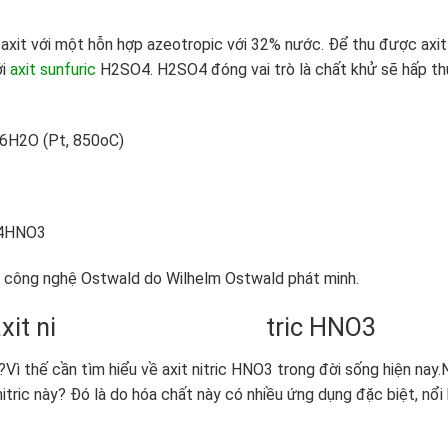
 axit với một hỗn hợp azeotropic với 32% nước. Để thu được axit
ới
axit sunfuric
H2SO4. H2SO4 đóng vai trò là chất khử sẽ hấp th
(Pt, 850oC)
HNO3
ng công nghệ Ostwald do Wilhelm Ostwald phát minh.
g của axit ni tric HNO3
Vì thế cần tìm hiểu về axit nitric HNO3 trong đời sống hiện nay.
 nitric này? Đó là do hóa chất này có nhiều ứng dụng đặc biệt, nổi