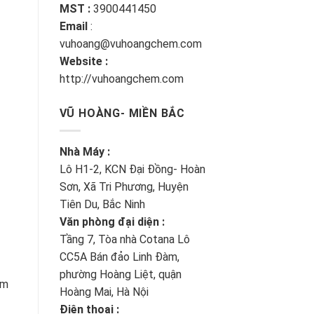
MST :
3900441450
Email
:
vuhoang@vuhoangchem.com
Website :
http://vuhoangchem.com
VŨ HOÀNG- MIỀN BẮC
Nhà Máy :
Lô H1-2, KCN Đại Đồng- Hoàn
Sơn, Xã Tri Phương, Huyện
Tiên Du, Bắc Ninh
Văn phòng đại diện :
Tầng 7, Tòa nhà Cotana Lô
CC5A Bán đảo Linh Đàm,
phường Hoàng Liệt, quận
im
Hoàng Mai, Hà Nội
Điện thoại :