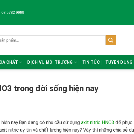
-
08 5782 9999
HÓA CHẤT
DỊCH VỤ MÔI TRƯỜNG
TIN TỨC
TUYỂN DỤNG
HNO3 trong đời sống hiện nay
g hiện nay.Bạn đang có nhu cầu sử dụng
axit nitric HNO3
để phục 
xit nitric uy tín và chất lượng hiện nay? Vậy thì những chia sẻ d