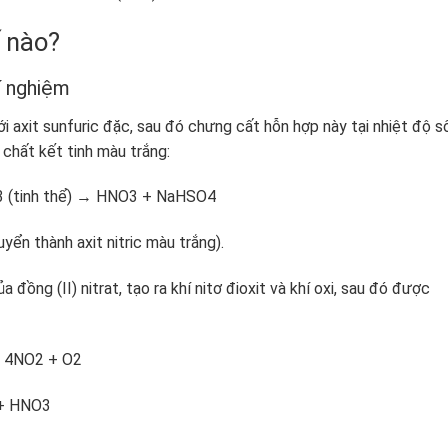
ế nào?
hí nghiệm
ới axit sunfuric đặc, sau đó chưng cất hỗn hợp này tại nhiệt độ sô
ại chất kết tinh màu trắng:
hể) → HNO3 + NaHSO4
uyển thành axit nitric màu trắng).
đồng (II) nitrat, tạo ra khí nitơ đioxit và khí oxi, sau đó được
2 + O2
HNO3