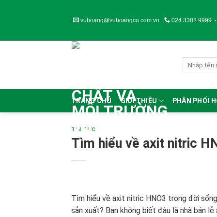
Skip
to
vuhoang@vuhoangco.com.vn
024 3382 9999
content
TRANG CHỦ
GIỚI THIỆU
PHÂN PHỐI 
TIN TỨC
Tìm hiểu về axit nitric 
Tìm hiểu về axit nitric HNO3 trong đời sốn
sản xuất? Bạn không biết đâu là nhà bán lẻ a