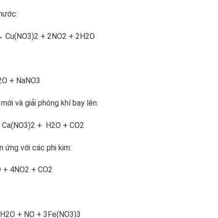
 nước:
3)2 + 2NO2 + 2H2O
 NaNO3
ới và giải phóng khí bay lên:
)2 + H2O + CO2
 ứng với các phi kim:
O2 + CO2
NO + 3Fe(NO3)3