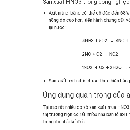
Sản xuất HNO3 trong công nghiệp
Axit nitric loãng có thể cô đặc đến 68%
nồng độ cao hơn, tiến hành chưng cất v
lại nước:
4NH3 + 5O2 → 4NO + 6H2O 
2NO + O2 → NO2
4NO2 + O2 + 2H2O → 4
Sản xuất axit nitric được thực hiện bằ
Ứng dụng quan trọn
Tại sao rất nhiều cơ sở sản xuất mua HNO3?
thị trường hiện có rất nhiều nhà bán lẻ axit
trong đó phải kể đến: