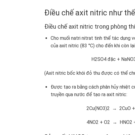
Điều chế axit nitric như th
Điều chế axit nitric trong phòng t
Cho muối natri nitrat tinh thể tác dụng v
của axit nitric (83 °C) cho đến khi còn l
H2SO4 đặc + NaNO3 (tinh t
(Axit nitric bốc khói đỏ thu được có thể ch
Được tạo ra bằng cách phân hủy nhiệt của 
truyền qua nước để tạo ra axit nitric:
2Cu(NO3)2 → 2CuO + 4NO
4NO2 + O2 → HNO2 + 