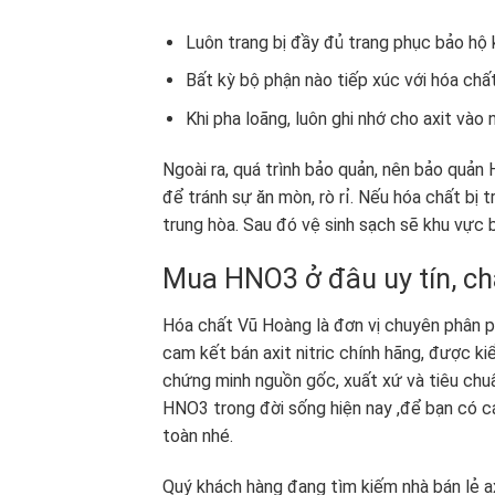
Luôn trang bị đầy đủ trang phục bảo hộ k
Bất kỳ bộ phận nào tiếp xúc với hóa chấ
Khi pha loãng, luôn ghi nhớ cho axit vào
Ngoài ra, quá trình bảo quản, nên bảo quản
để tránh sự ăn mòn, rò rỉ. Nếu hóa chất bị t
trung hòa. Sau đó vệ sinh sạch sẽ khu vực 
Mua HNO3 ở đâu uy tín, c
Hóa chất Vũ Hoàng là đơn vị chuyên phân phố
cam kết bán axit nitric chính hãng, được ki
chứng minh nguồn gốc, xuất xứ và tiêu chuẩn
HNO3 trong đời sống hiện nay ,để bạn có c
toàn nhé.
Quý khách hàng đang tìm kiếm nhà bán lẻ axit