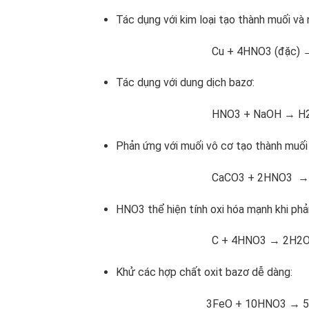
Tác dụng với kim loại tạo thành muối và
Cu + 4HNO3 (đặc) → Cu(NO
Tác dụng với dung dịch bazơ:
HNO3 + NaOH → H2O +
Phản ứng với muối vô cơ tạo thành muối m
CaCO3 + 2HNO3 → Ca(NO3
HNO3 thể hiện tính oxi hóa mạnh khi phản
C + 4HNO3 → 2H2O + 4N
Khử các hợp chất oxit bazơ dễ dàng:
3FeO + 10HNO3 → 5H2O + 