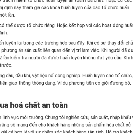
 trách nhiệm tổ chức huấn luyện an toàn hóa chất. Hoặc cử các
hị định này tham gia các khóa huấn luyện của các tổ chức huấn
một lần.
có thể được tổ chức riêng. Hoặc kết hợp với các hoạt động huấ
ịnh.
 luyện lại trong các trường hợp sau đây: Khi có sự thay đổi ch
, phương án sản xuất liên quan đến vị trí làm việc. Khi người đã 
 02 lần kiểm tra người đã được huấn luyện không đạt yêu cầu. Khi 
trước.
g dầu, dầu khí, vật liệu nổ công nghiệp. Huấn luyện cho tổ chức,
iện giao thông thông dụng. Ví dụ phương tiện cơ giới đường bộ,
ua hoá chất an toàn
 lĩnh vực môi trường. Chúng tôi nghiên cứu, sản xuất, nhập khẩu 
 rằng sẽ mang đến cho khách hàng những sản phẩm hóa chất xử 
giá cả hợp lý với sự chăm sóc khách hàng tận tình. Hỗ trợ khách