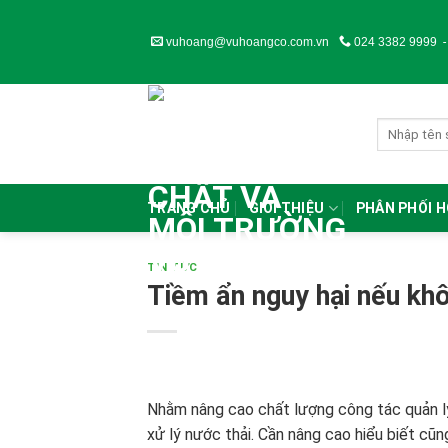
Skip
to
vuhoang@vuhoangco.com.vn
024 3382 9999
content
TRANG CHỦ
GIỚI THIỆU
PHÂN PHỐI 
TIN TỨC
Tiềm ẩn nguy hại nếu khô
Nhằm nâng cao chất lượng công tác quản lý
xử lý nước thải. Cần nâng cao hiểu biết c