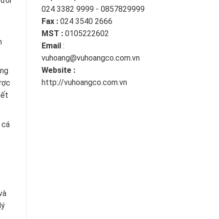
 đối
024 3382 9999 - 0857829999
Fax :
024 3540 2666
MST :
0105222602
n
Email
:
vuhoang@vuhoangco.com.vn
Website :
ủng
http://vuhoangco.com.vn
được
hết
 cá
và
lý