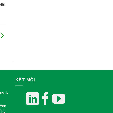
ai,
KẾT NỐI
 III,
 Vạn
ố Hồ