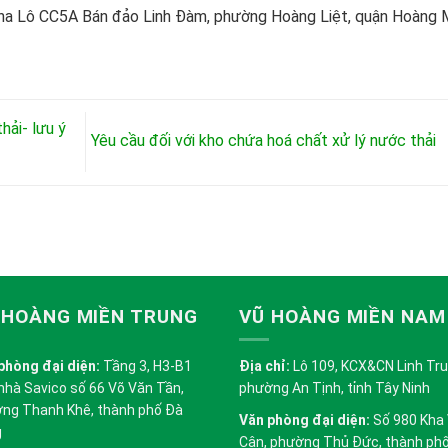
na Lô CC5A Bán đảo Linh Đàm, phường Hoàng Liệt, quận Hoàng M
hải- lưu ý
Yêu cầu đối với kho chứa hoá chất xử lý nước thải
 HOÀNG MIỀN TRUNG
VŨ HOÀNG MIỀN NAM
phòng đại diện:
Tầng 3, H3-B1
Địa chỉ:
Lô 109, KCX&CN Linh Trung
nhà Savico số 66 Võ Văn Tần,
phường An Tịnh, tỉnh Tây Ninh
ng Thanh Khê, thành phố Đà
Văn phòng đại diện:
Số 980 Kha
g
Cân, phường Thủ Đức, thành ph