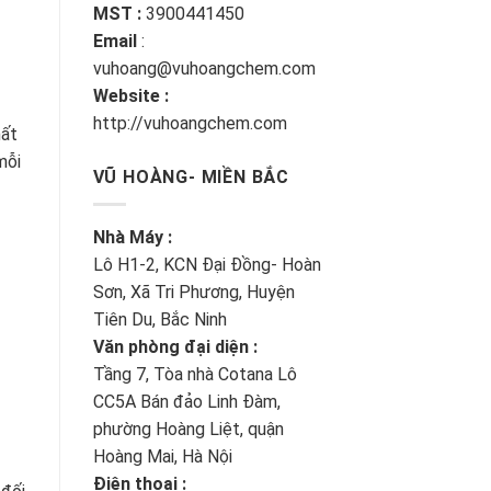
MST :
3900441450
Email
:
vuhoang@vuhoangchem.com
Website :
http://vuhoangchem.com
ất
mỗi
VŨ HOÀNG- MIỀN BẮC
Nhà Máy :
Lô H1-2, KCN Đại Đồng- Hoàn
Sơn, Xã Tri Phương, Huyện
Tiên Du, Bắc Ninh
Văn phòng đại diện :
Tầng 7, Tòa nhà Cotana Lô
CC5A Bán đảo Linh Đàm,
phường Hoàng Liệt, quận
Hoàng Mai, Hà Nội
Điện thoại :