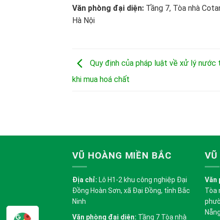
Văn phòng đại diện:
Tầng 7, Tòa nhà Cota
Hà Nội
Quy định của pháp luật về xử lý nước t
khi mua hoá chất
VŨ HOÀNG MIỀN BẮC
VŨ
Địa chỉ:
Lô H1-2 khu công nghiệp Đại
Văn 
Đồng Hoàn Sơn, xã Đại Đồng, tỉnh Bắc
Tòa 
Ninh
phườ
Nẵn
Văn phòng đại diện:
Tầng 7 Tòa nhà