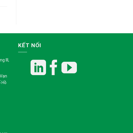
KẾT NỐI
 III,
 Vạn
ố Hồ