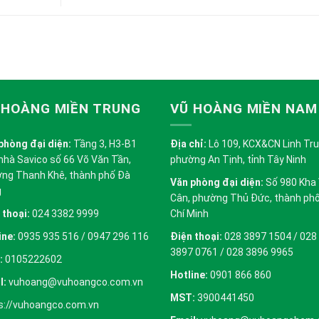
 HOÀNG MIỀN TRUNG
VŨ HOÀNG MIỀN NAM
phòng đại diện:
Tầng 3, H3-B1
Địa chỉ:
Lô 109, KCX&CN Linh Trung
nhà Savico số 66 Võ Văn Tần,
phường An Tịnh, tỉnh Tây Ninh
ng Thanh Khê, thành phố Đà
Văn phòng đại diện:
Số 980 Kha
g
Cân, phường Thủ Đức, thành ph
 thoại:
024 3382 9999
Chí Minh
ine:
0935 935 516 / 0947 296 116
Điện thoại:
028 3897 1504 / 028
3897 0761 / 028 3896 9965
:
0105222602
Hotline:
0901 866 860
l:
vuhoang@vuhoangco.com.vn
MST:
3900441450
s://vuhoangco.com.vn