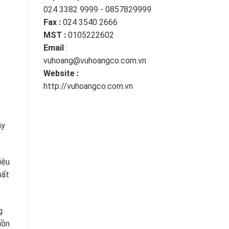
024 3382 9999 - 0857829999
Fax :
024 3540 2666
MST :
0105222602
Email
:
vuhoang@vuhoangco.com.vn
Website :
http://vuhoangco.com.vn
ãy
iệu
hất
g
uồn