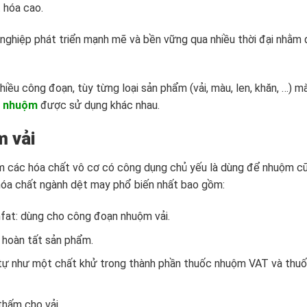
 hóa cao.
nghiệp phát triển mạnh mẽ và bền vững qua nhiều thời đại nhằm
iều công đoạn, tùy từng loại sản phẩm (vải, màu, len, khăn, …) m
t nhuộm
được sử dụng khác nhau.
m vải
m các hóa chất vô cơ có công dụng chủ yếu là dùng để nhuộm c
 hóa chất ngành dệt may phổ biến nhất bao gồm:
unfat: dùng cho công đoạn nhuộm vải.
hoàn tất sản phẩm.
ng tự như một chất khử trong thành phần thuốc nhuộm VAT và thu
hấm cho vải.