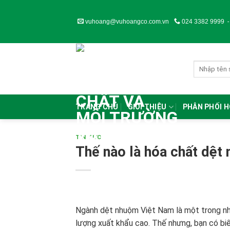
Skip
to
vuhoang@vuhoangco.com.vn
024 3382 9999
content
TRANG CHỦ
GIỚI THIỆU
PHÂN PHỐI 
TIN TỨC
Thế nào là hóa chất dệt
Ngành dệt nhuộm Việt Nam là một trong nh
lượng xuất khẩu cao. Thế nhưng, bạn có biế