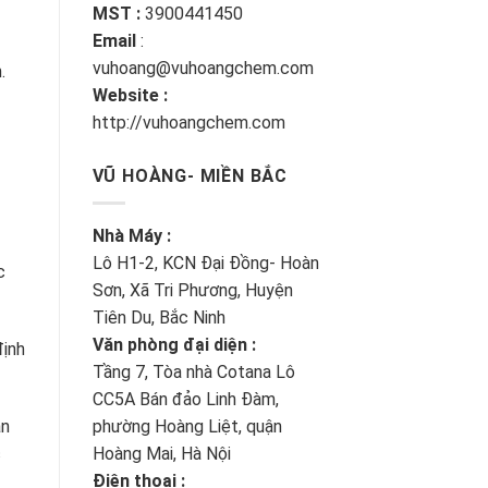
MST :
3900441450
Email
:
vuhoang@vuhoangchem.com
.
Website :
http://vuhoangchem.com
VŨ HOÀNG- MIỀN BẮC
Nhà Máy :
Lô H1-2, KCN Đại Đồng- Hoàn
c
Sơn, Xã Tri Phương, Huyện
Tiên Du, Bắc Ninh
Văn phòng đại diện :
định
Tầng 7, Tòa nhà Cotana Lô
CC5A Bán đảo Linh Đàm,
ần
phường Hoàng Liệt, quận
c
Hoàng Mai, Hà Nội
Điện thoại :