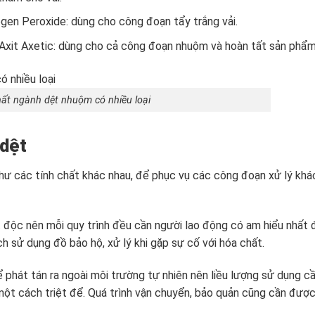
ogen Peroxide: dùng cho công đoạn tẩy trắng vải.
, Axit Axetic: dùng cho cả công đoạn nhuộm và hoàn tất sản phẩm
ất ngành dệt nhuộm có nhiều loại
 dệt
hư các tính chất khác nhau, để phục vụ các công đoạn xử lý khá
t độc nên mỗi quy trình đều cần người lao động có am hiểu nhất 
h sử dụng đồ bảo hộ, xử lý khi gặp sự cố với hóa chất.
 phát tán ra ngoài môi trường tự nhiên nên liều lượng sử dụng c
 một cách triệt để. Quá trình vận chuyển, bảo quản cũng cần đượ