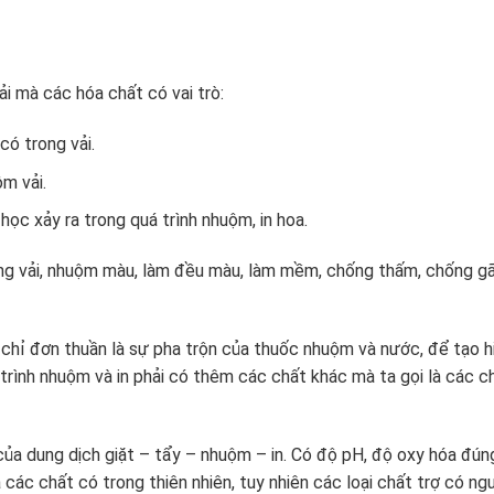
i mà các hóa chất có vai trò:
có trong vải.
ộm vải.
ọc xảy ra trong quá trình nhuộm, in hoa.
ng vải, nhuộm màu, làm đều màu, làm mềm, chống thấm, chống g
 chỉ đơn thuần là sự pha trộn của thuốc nhuộm và nước, để tạo h
 trình nhuộm và in phải có thêm các chất khác mà ta gọi là các c
ủa dung dịch giặt – tẩy – nhuộm – in. Có độ pH, độ oxy hóa đún
à các chất có trong thiên nhiên, tuy nhiên các loại chất trợ có ng