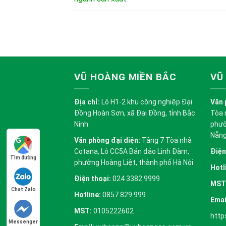
VŨ HOÀNG MIỀN BẮC
VŨ
Địa chỉ:
Lô H1-2 khu công nghiệp Đại
Văn 
Đồng Hoàn Sơn, xã Đại Đồng, tỉnh Bắc
Tòa 
Ninh
phườ
Nẵn
Văn phòng đại diện:
Tầng 7 Tòa nhà
Cotana, Lô CC5A Bán đảo Linh Đàm,
Điện
Tìm đường
phường Hoàng Liệt, thành phố Hà Nội
Hotl
Điện thoại:
024 3382 9999
MST
Chat Zalo
Hotline:
0857 829 999
Emai
MST:
0105222602
http
Messenger