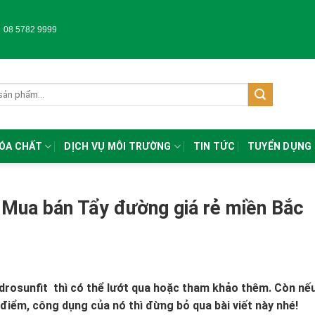
-
08 5782 9999
HÓA CHẤT
DỊCH VỤ MÔI TRƯỜNG
TIN TỨC
TUYỂN DỤNG
 Mua bán Tẩy đường giá rẻ miền Bắc
idrosunfit
thì có thể lướt qua hoặc tham khảo thêm. Còn nế
điểm, công dụng của nó thì đừng bỏ qua bài viết này nhé!