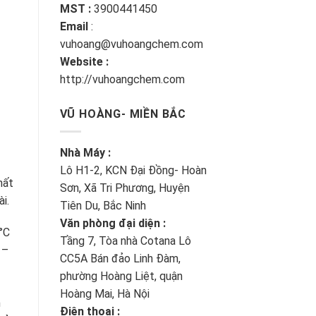
MST :
3900441450
Email
:
vuhoang@vuhoangchem.com
Website :
http://vuhoangchem.com
VŨ HOÀNG- MIỀN BẮC
Nhà Máy :
Lô H1-2, KCN Đại Đồng- Hoàn
hất
Sơn, Xã Tri Phương, Huyện
i.
Tiên Du, Bắc Ninh
Văn phòng đại diện :
°C
Tầng 7, Tòa nhà Cotana Lô
 –
CC5A Bán đảo Linh Đàm,
phường Hoàng Liệt, quận
Hoàng Mai, Hà Nội
n
Điện thoại :