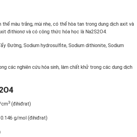
nh thể màu trắng, mùi nhẹ, có thể hòa tan trong dung dịch axit và
axit đithionơ và có công thức hóa học là Na2S2O4.
 Tẩy Đường, Sodium hydrosulfite, Sodium dithionite, Sodium
ng các nghiên cứu hóa sinh, làm chất khử trong các dung dịch
S2O4
3
g/cm
(đihiđrat)
10.146 g/mol (đihiđrat)
)