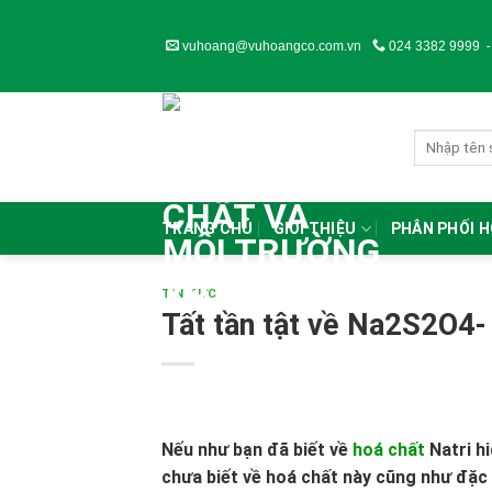
Skip
to
vuhoang@vuhoangco.com.vn
024 3382 9999
content
TRANG CHỦ
GIỚI THIỆU
PHÂN PHỐI 
TIN TỨC
Tất tần tật về Na2S2O4-
Nếu như bạn đã biết về
hoá chất
Natri h
chưa biết về hoá chất này cũng như đặc 