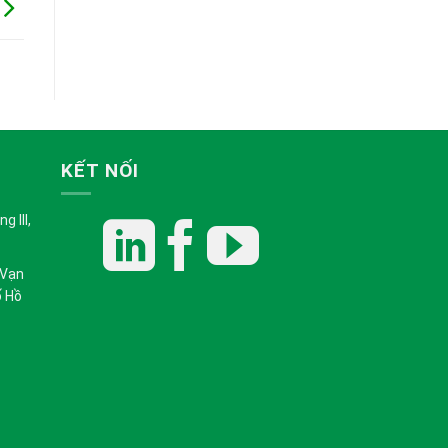
KẾT NỐI
 III,
 Vạn
ố Hồ