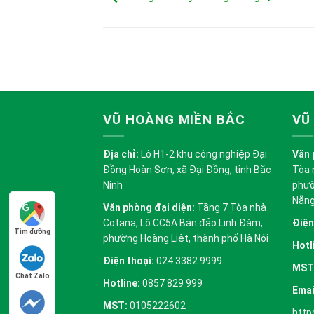
VŨ HOÀNG MIỀN BẮC
VŨ
Địa chỉ:
Lô H1-2 khu công nghiệp Đại
Văn 
Đồng Hoàn Sơn, xã Đại Đồng, tỉnh Bắc
Tòa 
Ninh
phườ
Nẵn
Văn phòng đại diện:
Tầng 7 Tòa nhà
Cotana, Lô CC5A Bán đảo Linh Đàm,
Điện
Tìm đường
phường Hoàng Liệt, thành phố Hà Nội
Hotl
Điện thoại:
024 3382 9999
MST
Chat Zalo
Hotline:
0857 829 999
Emai
MST:
0105222602
http