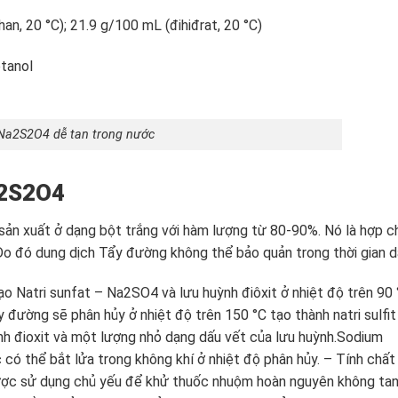
an, 20 °C); 21.9 g/100 mL (đihiđrat, 20 °C)
etanol
Na2S2O4 dễ tan trong nước
a2S2O4
ản xuất ở dạng bột trắng với hàm lượng từ 80-90%. Nó là hợp c
Do đó dung dịch Tẩy đường không thể bảo quản trong thời gian dà
o Natri sunfat – Na2SO4 và lưu huỳnh điôxit ở nhiệt độ trên 90 
y đường sẽ phân hủy ở nhiệt độ trên 150 °C tạo thành natri sulfit
nh đioxit và một lượng nhỏ dạng dấu vết của lưu huỳnh.Sodium
 có thể bắt lửa trong không khí ở nhiệt độ phân hủy. – Tính chất
ợc sử dụng chủ yếu để khử thuốc nhuộm hoàn nguyên không ta