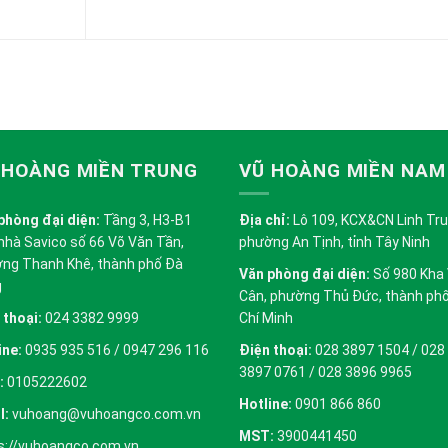
 HOÀNG MIỀN TRUNG
VŨ HOÀNG MIỀN NAM
phòng đại diện:
Tầng 3, H3-B1
Địa chỉ:
Lô 109, KCX&CN Linh Trung
nhà Savico số 66 Võ Văn Tần,
phường An Tịnh, tỉnh Tây Ninh
ng Thanh Khê, thành phố Đà
Văn phòng đại diện:
Số 980 Kha
g
Cân, phường Thủ Đức, thành ph
 thoại:
024 3382 9999
Chí Minh
ine:
0935 935 516 / 0947 296 116
Điện thoại:
028 3897 1504 / 028
3897 0761 / 028 3896 9965
:
0105222602
Hotline:
0901 866 860
l:
vuhoang@vuhoangco.com.vn
MST:
3900441450
s://vuhoangco.com.vn