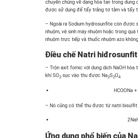
chuyển chúng về dạng hòa tan trong dung d
được sử dụng để tẩy trắng tơ tằm và tẩy t
– Ngoài ra Sodium hydrosunfite còn được s
nhuộm, vệ sinh máy nhuộm hoặc trong quá t
nhuộm trực tiếp và thuốc nhuộm azo không
Điều chế Natri hiđrosunf
– Trộn axit fomic với dung dịch NaOH hòa 
khí SO
sục vào thu được Na
S
O
2
2
2
4
HCOONa +
– Nó cũng có thể thu được từ natri bisulfi
2Na
Ứng dụng phổ biến của Nat