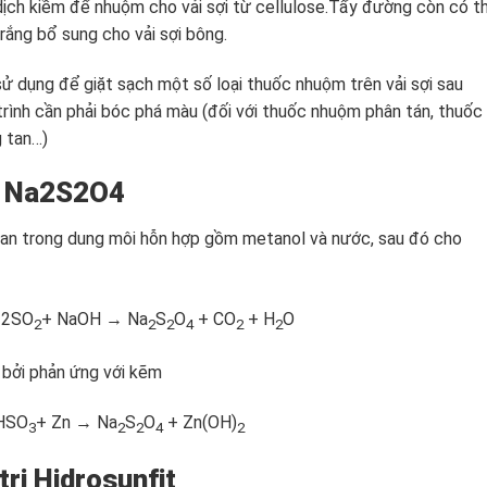
ịch kiềm để nhuộm cho vải sợi từ cellulose.Tẩy đường còn có t
rắng bổ sung cho vải sợi bông.
ử dụng để giặt sạch một số loại thuốc nhuộm trên vải sợi sau
rình cần phải bóc phá màu (đối với thuốc nhuộm phân tán, thuốc
 tan…)
it Na2S2O4
tan trong dung môi hỗn hợp gồm metanol và nước, sau đó cho
 2SO
+ NaOH → Na
S
O
+ CO
+ H
O
2
2
2
4
2
2
t bởi phản ứng với kẽm
HSO
+ Zn → Na
S
O
+ Zn(OH)
3
2
2
4
2
ri Hidrosunfit