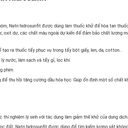
ộm, Natri hidrosunfit được dùng làm thuốc khử để hòa tan thuố
ư, oxit dư, các chất màu ngoài dự kiến để đảm bảo chất lượng m
 tạo ra thuốc tẩy phục vụ trong tẩy bột giấy, len, da, cotton…
 nước, làm sạch và tẩy gỉ, lọc khí.
g phim.
g để thu hồi tăng cường dầu hóa học. Giúp ổn định một số chất kh
hí nghiệm lý sinh với tác dụng làm giảm thế khử của dung dịch
ọc đất, Natri hidrosunfit được dùng để tìm kiếm lượng sắt khôn