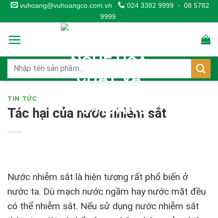
Skip
vuhoang@vuhoangco.com.vn
024 3382 9999
-
08 5782
9999
to
content
TIN TỨC
Tác hại của nước nhiễm sắt
Nước nhiễm sắt là hiện tượng rất phổ biến ở
nước ta. Dù mạch nước ngầm hay nước mặt đều
có thể nhiễm sắt. Nếu sử dụng nước nhiễm sắt