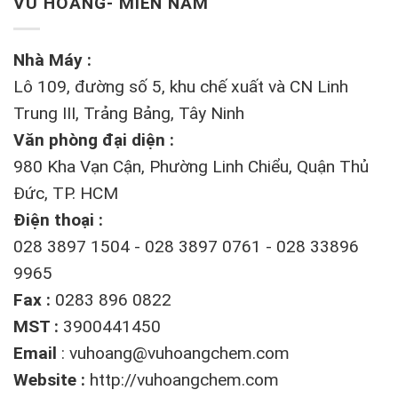
VŨ HOÀNG- MIỀN NAM
Nhà Máy :
Lô 109, đường số 5, khu chế xuất và CN Linh
Trung III, Trảng Bảng, Tây Ninh
Văn phòng đại diện :
980 Kha Vạn Cận, Phường Linh Chiểu, Quận Thủ
Đức, TP. HCM
Điện thoại :
028 3897 1504 - 028 3897 0761 - 028 33896
9965
Fax :
0283 896 0822
MST :
3900441450
Email
:
vuhoang@vuhoangchem.com
Website :
http://vuhoangchem.com