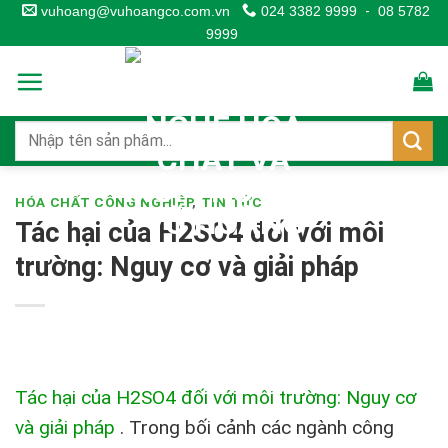
Skip
vuhoang@vuhoangco.com.vn
024 3382 9999
-
08 5782
9999
to
content
HÓA CHẤT CÔNG NGHIỆP
,
TIN TỨC
Tác hại của H2SO4 đối với môi
trường: Nguy cơ và giải pháp
Tác hại của H2SO4 đối với môi trường: Nguy cơ
và giải pháp
.
Trong bối cảnh các ngành công