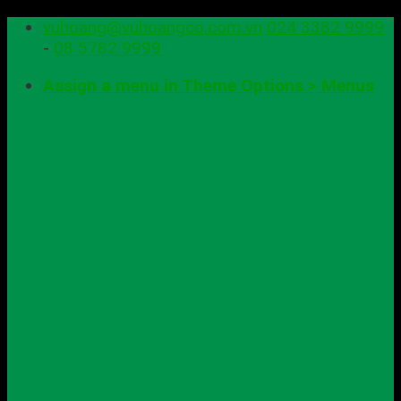
Skip
vuhoang@vuhoangco.com.vn
024 3382 9999
to
-
08 5782 9999
content
Assign a menu in Theme Options > Menus