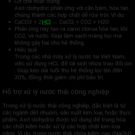
Cơ chế hoạt động
Axit clohydric phản ứng với cặn bám, hòa tan
chúng thành các hợp chất dễ rửa trôi. Ví dụ:
CaCO3 + 2
HCl
→ CaCl2 + CO2 + H2O
Phản ứng này tạo ra canxi clorua hòa tan, khí
CO2, và nước. Giúp làm sạch màng lọc mà
không gây hại cho hệ thống.
Hiệu quả
Trong các nhà máy xử lý nước tại Việt Nam,
việc sử dụng HCL để tái sinh nhựa trao đổi ion
. Giúp kéo dài tuổi thọ hệ thống lọc lên đến
30%, đồng thời giảm chi phí bảo trì.
Hỗ trợ xử lý nước thải công nghiệp
Trong xử lý nước thải công nghiệp, đặc biệt là từ
các ngành dệt nhuộm, sản xuất kim loại, hoặc thực
phẩm. Axit clohydric được sử dụng để trung hòa
các chất kiềm hoặc xử lý các hợp chất kim loại
nặng. Ví dụ, trong nước thải chứa kiềm cao (NaOH),