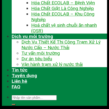
Hóa Chất ECOLAB – Bệnh Viện
Hóa Chất Giặt Là Công Nghiệp
Hóa Chất ECOLAB – Khu Công
Nghiệp
Hoá chất vệ sinh chuỗi ăn nhanh
(QSR)
Dịch vụ môi trường
Dịch Vụ Thiết Kế Thi Công Trạm Xử Lý
Nước Cấp – Nước Thải
Tư vấn môi trường
Dự án tiêu biểu
Vận hành trạm xử lý nước thải
Tin tức
Tuyển dụng
Liên hệ
FAQ