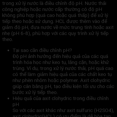
trong xử lý nước là điều chỉnh độ pH. Nước thải
công nghiệp hoặc nước cấp thường có độ pH
không phù hợp (quá cao hoặc quá thấp) để xử lý
tiếp theo hoặc sử dụng. HCL được thêm vào để
giảm độ pH, đưa nước về mức trung tính hoặc axit
nhẹ (pH 6-8), phù hợp với các quy trình xử lý tiếp
theo.
Tại sao cần điều chỉnh pH?
Độ pH ảnh hưởng đến hiệu quả của các quá
trình hóa học như keo tụ, lắng cặn, hoặc khử
trùng. Ví dụ, trong xử lý nước thải, pH quá cao
có thể làm giảm hiệu quả của các chất keo tụ
như phèn nhôm hoặc polymer. Axit clohydric
giúp cân bằng pH, tạo điều kiện tối ưu cho các
bước xử lý tiếp theo.
Hiệu quả của axit clohydric trong điều chỉnh
pH
So với các axit khác như axit sulfuric (H2SO4),
axit clohydric(HCL) có ưu điểm là dễ hòa tan,