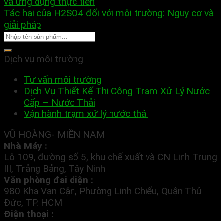
và ứng dụng thực tiễn
Tác hại của H2SO4 đối với môi trường: Nguy cơ và
giải pháp
Dịch vụ môi trường
Tư vấn môi trường
Dịch Vụ Thiết Kế Thi Công Trạm Xử Lý Nước
Cấp – Nước Thải
Vận hành trạm xử lý nước thải
VŨ HOÀNG- MIỀN NAM
Nhà Máy :
Lô 109, đường số 5, khu chế xuất và CN Linh Trung
III, Trảng Bảng, Tây Ninh
Văn phòng đại diện :
980 Kha Vạn Cận, Phường Linh Chiểu, Quận Thủ
Đức, TP. HCM
Điện thoại :