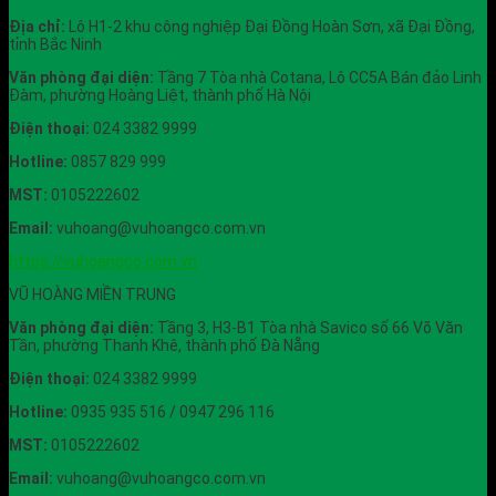
Địa chỉ:
Lô H1-2 khu công nghiệp Đại Đồng Hoàn Sơn, xã Đại Đồng,
tỉnh Bắc Ninh
Văn phòng đại diện:
Tầng 7 Tòa nhà Cotana, Lô CC5A Bán đảo Linh
Đàm, phường Hoàng Liệt, thành phố Hà Nội
Điện thoại:
024 3382 9999
Hotline:
0857 829 999
MST:
0105222602
Email:
vuhoang@vuhoangco.com.vn
https://vuhoangco.com.vn
VŨ HOÀNG MIỀN TRUNG
Văn phòng đại diện:
Tầng 3, H3-B1 Tòa nhà Savico số 66 Võ Văn
Tần, phường Thanh Khê, thành phố Đà Nẵng
Điện thoại:
024 3382 9999
Hotline:
0935 935 516 / 0947 296 116
MST:
0105222602
Email:
vuhoang@vuhoangco.com.vn