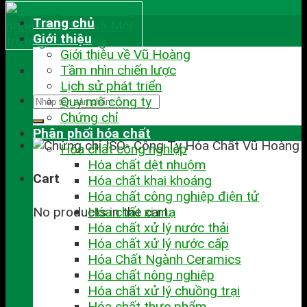
Trang chủ
Giới thiệu
Giới thiệu về Vũ Hoàng
Tầm nhìn chiến lược
Lịch sử phát triển
Quy mô công ty
Chứng chỉ
Phân phối hóa chất
Hóa chất công nghiệp
Hóa chất dệt nhuộm
Cart
Hóa chất khai khoáng
Hóa chất công nghiệp điện tử
No products in the cart.
Hóa chất xi mạ
Hóa chất xử lý nước thải
Hóa chất xử lý nước cấp
Hóa Chất Ngành Ceramics
Hóa chất nông nghiệp
Hóa chất xử lý chuồng trại
Hóa chất thực phẩm