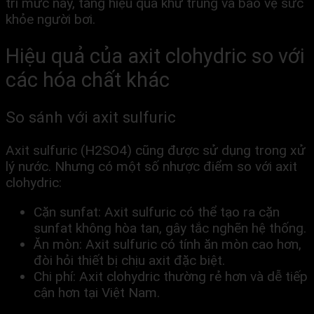
trì mức này, tăng hiệu quả khử trùng và bảo vệ sức
khỏe người bơi.
Hiệu quả của axit clohydric so với
các hóa chất khác
So sánh với axit sulfuric
Axit sulfuric (H2SO4) cũng được sử dụng trong xử
lý nước. Nhưng có một số nhược điểm so với axit
clohydric:
Cặn sunfat: Axit sulfuric có thể tạo ra cặn
sunfat không hòa tan, gây tắc nghẽn hệ thống.
Ăn mòn: Axit sulfuric có tính ăn mòn cao hơn,
đòi hỏi thiết bị chịu axit đặc biệt.
Chi phí: Axit clohydric thường rẻ hơn và dễ tiếp
cận hơn tại Việt Nam.