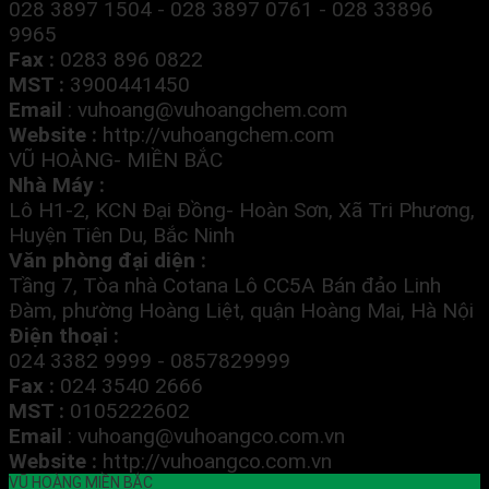
028 3897 1504 - 028 3897 0761 - 028 33896
9965
Fax :
0283 896 0822
MST :
3900441450
Email
:
vuhoang@vuhoangchem.com
Website :
http://vuhoangchem.com
VŨ HOÀNG- MIỀN BẮC
Nhà Máy :
Lô H1-2, KCN Đại Đồng- Hoàn Sơn, Xã Tri Phương,
Huyện Tiên Du, Bắc Ninh
Văn phòng đại diện :
Tầng 7, Tòa nhà Cotana Lô CC5A Bán đảo Linh
Đàm, phường Hoàng Liệt, quận Hoàng Mai, Hà Nội
Điện thoại :
024 3382 9999 - 0857829999
Fax :
024 3540 2666
MST :
0105222602
Email
:
vuhoang@vuhoangco.com.vn
Website :
http://vuhoangco.com.vn
VŨ HOÀNG MIỀN BẮC