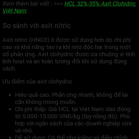
Xem thêm bài viết : >>>
HCL 32%-35% Axit Clohidric
Việt Nam
So sánh với axit nitric
Axit nitric (HNO3) ít được sử dụng hơn do chi phí
cao và khả năng tạo ra khí nitơ độc hại trong một
số phản ứng. Axit clohydric được ưa chuộng vì tính
linh hoạt và an toàn tương đối khi sử dụng đúng
cách.
Ưu điểm của axit clohydric
Hiệu quả cao: Phản ứng nhanh, không để lại
cặn không mong muốn.
Chi phí thấp: Giá HCL tại Việt Nam dao động
từ 5.000-15.000 VNĐ/kg (tùy nồng độ). Phù
hợp với ngân sách của các doanh nghiệp vừa
và nhỏ.
Dễ sử dụng: Có thể pha loãng và điều chỉnh