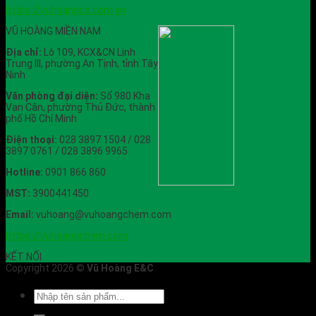
https://vuhoangco.com.vn
VŨ HOÀNG MIỀN NAM
Địa chỉ:
Lô 109, KCX&CN Linh
Trung III, phường An Tịnh, tỉnh Tây
Ninh
Văn phòng đại diện:
Số 980 Kha
Vạn Cân, phường Thủ Đức, thành
phố Hồ Chí Minh
Điện thoại:
028 3897 1504 / 028
3897 0761 / 028 3896 9965
Hotline:
0901 866 860
MST:
3900441450
Email:
vuhoang@vuhoangchem.com
https://vuhoangchem.com
KẾT NỐI
Copyright 2026 ©
Vũ Hoàng E&C