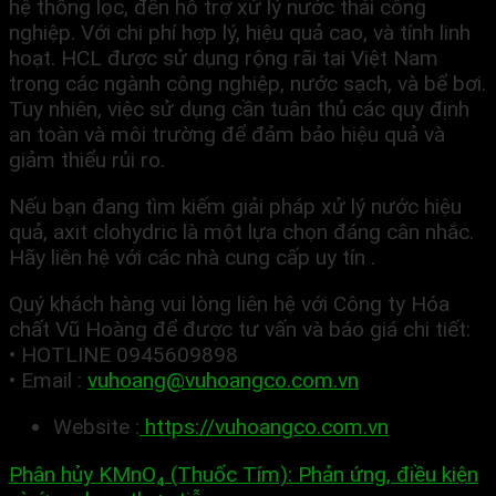
hệ thống lọc, đến hỗ trợ xử lý nước thải công
nghiệp. Với chi phí hợp lý, hiệu quả cao, và tính linh
hoạt. HCL được sử dụng rộng rãi tại Việt Nam
trong các ngành công nghiệp, nước sạch, và bể bơi.
Tuy nhiên, việc sử dụng cần tuân thủ các quy định
an toàn và môi trường để đảm bảo hiệu quả và
giảm thiểu rủi ro.
Nếu bạn đang tìm kiếm giải pháp xử lý nước hiệu
quả, axit clohydric là một lựa chọn đáng cân nhắc.
Hãy liên hệ với các nhà cung cấp uy tín .
Quý khách hàng vui lòng liên hệ với Công ty Hóa
chất Vũ Hoàng để được tư vấn và báo giá chi tiết:
• HOTLINE 0945609898
• Email :
vuhoang@vuhoangco.com.vn
Website :
https://vuhoangco.com.vn
Phân hủy KMnO₄ (Thuốc Tím): Phản ứng, điều kiện