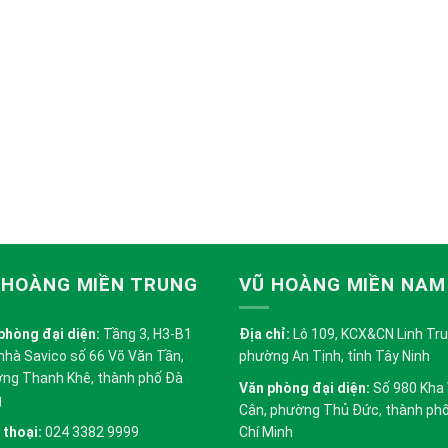
 HOÀNG MIỀN TRUNG
VŨ HOÀNG MIỀN NAM
phòng đại diện:
Tầng 3, H3-B1
Địa chỉ:
Lô 109, KCX&CN Linh Trung
nhà Savico số 66 Võ Văn Tần,
phường An Tịnh, tỉnh Tây Ninh
ng Thanh Khê, thành phố Đà
Văn phòng đại diện:
Số 980 Kha
g
Cân, phường Thủ Đức, thành ph
 thoại:
024 3382 9999
Chí Minh