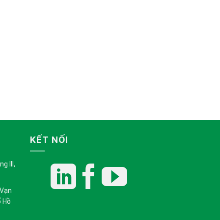
KẾT NỐI
 III,
 Vạn
ố Hồ