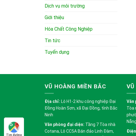
Dịch vụ môi trường
Giới thiệu
Hóa Chất Công Nghiệp
Tin tức
Tuyển dụng
VŨ HOÀNG MIỀN BẮC
VŨ
Địa chỉ:
Lô H1-2 khu công nghiệp Đại
Văn 
Đồng Hoàn Sơn, xã Đại Đồng, tỉnh Bắc
Tòa 
Ninh
phườ
Nẵn
Văn phòng đại diện:
Tầng 7 Tòa nhà
Cotana, Lô CC5A Bán đảo Linh Đàm,
Điện
Tìm đường