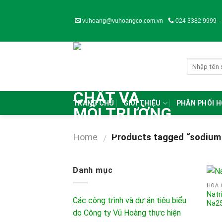
Skip
to
vuhoang@vuhoangco.com.vn
024 3382 9999
content
TRANG CHỦ
GIỚI THIỆU
PHÂN PHỐI 
Home
Products tagged “sodium 
/
Danh mục
HÓA 
Natr
Các công trình và dự án tiêu biểu
Na2
do Công ty Vũ Hoàng thực hiện