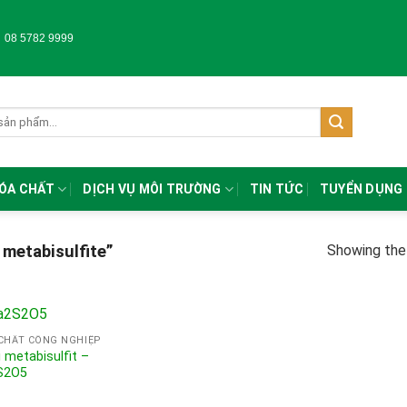
-
08 5782 9999
HÓA CHẤT
DỊCH VỤ MÔI TRƯỜNG
TIN TỨC
TUYỂN DỤNG
Showing the 
metabisulfite”
CHẤT CÔNG NGHIỆP
i metabisulfit –
S2O5