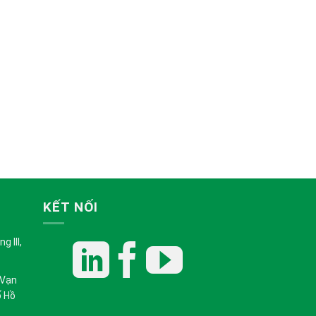
KẾT NỐI
 III,
 Vạn
ố Hồ