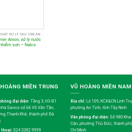
HÓA CHẤT XỬ LÝ CÁU CẶN ĂN MÒN NALCO
mer Anion, xử lý nước
 nhiễm sơn – Nalco
 HOÀNG MIỀN TRUNG
VŨ HOÀNG MIỀN NAM
phòng đại diện:
Tầng 3, H3-B1
Địa chỉ:
Lô 109, KCX&CN Linh Trung
nhà Savico số 66 Võ Văn Tần,
phường An Tịnh, tỉnh Tây Ninh
ng Thanh Khê, thành phố Đà
Văn phòng đại diện:
Số 980 Kha
g
Cân, phường Thủ Đức, thành ph
 thoại:
024 3382 9999
Chí Minh