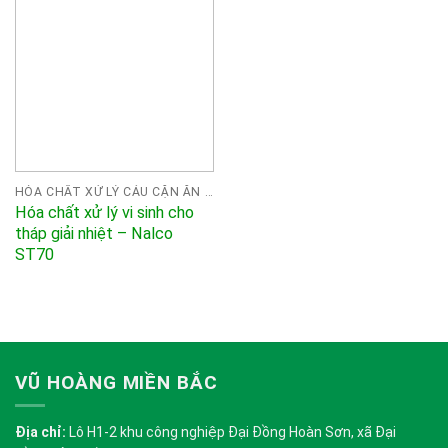
HÓA CHẤT XỬ LÝ CÁU CẶN ĂN MÒN NALCO
Hóa chất xử lý vi sinh cho
tháp giải nhiệt – Nalco
ST70
VŨ HOÀNG MIỀN BẮC
Địa chỉ:
Lô H1-2 khu công nghiệp Đại Đồng Hoàn Sơn, xã Đại