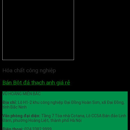
Hóa chất công nghiệp
Bán Bột đá thạch anh giá rẻ
VŨ HOÀNG MIỀN BẮC
Địa chỉ:
Lô H1-2 khu công nghiệp Đại Đồng Hoàn Sơn, xã Đại Đồng,
tỉnh Bắc Ninh
Văn phòng đại diện:
Tầng 7 Tòa nhà Cotana, Lô CC5A Bán đảo Linh
Đàm, phường Hoàng Liệt, thành phố Hà Nội
Điện thoại:
024 3382 9999