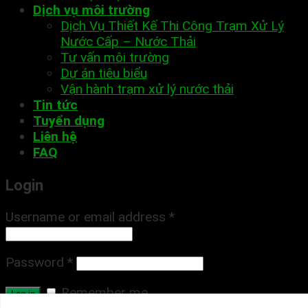
Dịch vụ môi trường
Dịch Vụ Thiết Kế Thi Công Trạm Xử Lý
Nước Cấp – Nước Thải
Tư vấn môi trường
Dự án tiêu biểu
Vận hành trạm xử lý nước thải
Tin tức
Tuyển dụng
Liên hệ
FAQ
Login
Username or email address
*
Password
*
Remember me
Log in