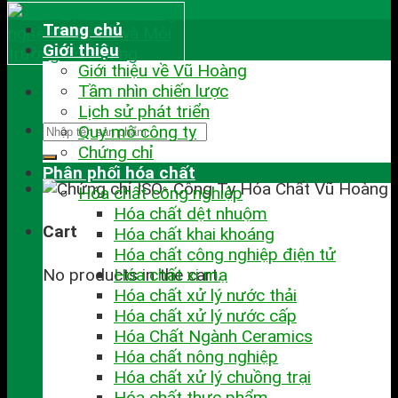
Trang chủ
Giới thiệu
Giới thiệu về Vũ Hoàng
Tầm nhìn chiến lược
Lịch sử phát triển
Quy mô công ty
Chứng chỉ
Phân phối hóa chất
Hóa chất công nghiệp
Hóa chất dệt nhuộm
Cart
Hóa chất khai khoáng
Hóa chất công nghiệp điện tử
No products in the cart.
Hóa chất xi mạ
Hóa chất xử lý nước thải
Hóa chất xử lý nước cấp
Hóa Chất Ngành Ceramics
Hóa chất nông nghiệp
Hóa chất xử lý chuồng trại
Hóa chất thực phẩm