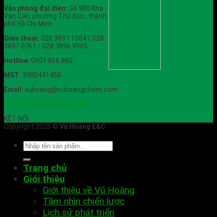
Văn phòng đại diện:
Số 980 Kha
Vạn Cân, phường Thủ Đức, thành
phố Hồ Chí Minh
Điện thoại:
028 3897 1504 / 028
3897 0761 / 028 3896 9965
Hotline:
0901 866 860
MST:
3900441450
Email:
vuhoang@vuhoangchem.com
https://vuhoangchem.com
KẾT NỐI
Copyright 2026 ©
Vũ Hoàng E&C
Trang chủ
Giới thiệu
Giới thiệu về Vũ Hoàng
Tầm nhìn chiến lược
Lịch sử phát triển