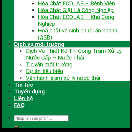
Hóa Chất ECOLAB – Bệnh Viện
Hóa Chất Giặt Là Công Nghiệp
Hóa Chất ECOLAB – Khu Công
Nghiệp
Hoá chất vệ sinh chuỗi ăn nhanh
(QSR)
Dịch vụ môi trường
Dịch Vụ Thiết Kế Thi Công Trạm Xử Lý
Nước Cấp – Nước Thải
Tư vấn môi trường
Dự án tiêu biểu
Vận hành trạm xử lý nước thải
Tin tức
Tuyển dụng
Liên hệ
FAQ