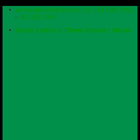
Skip
vuhoang@vuhoangco.com.vn
024 3382 9999
to
-
08 5782 9999
content
Assign a menu in Theme Options > Menus