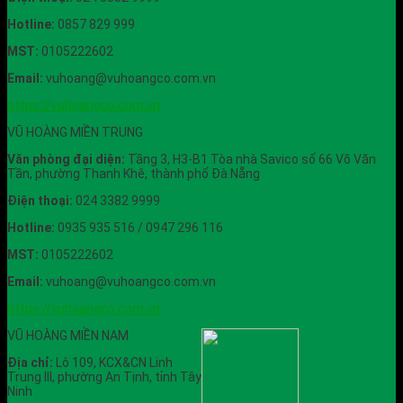
Hotline:
0857 829 999
MST:
0105222602
Email:
vuhoang@vuhoangco.com.vn
https://vuhoangco.com.vn
VŨ HOÀNG MIỀN TRUNG
Văn phòng đại diện:
Tầng 3, H3-B1 Tòa nhà Savico số 66 Võ Văn
Tần, phường Thanh Khê, thành phố Đà Nẵng
Điện thoại:
024 3382 9999
Hotline:
0935 935 516 / 0947 296 116
MST:
0105222602
Email:
vuhoang@vuhoangco.com.vn
https://vuhoangco.com.vn
VŨ HOÀNG MIỀN NAM
Địa chỉ:
Lô 109, KCX&CN Linh
Trung III, phường An Tịnh, tỉnh Tây
Ninh