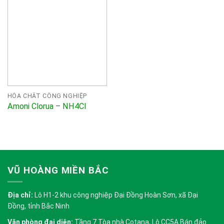
HÓA CHẤT CÔNG NGHIỆP
Amoni Clorua – NH4Cl
VŨ HOÀNG MIỀN BẮC
Địa chỉ:
Lô H1-2 khu công nghiệp Đại Đồng Hoàn Sơn, xã Đại
Đồng, tỉnh Bắc Ninh
Văn phòng đại diện:
Tầng 7 Tòa nhà Cotana, Lô CC5A Bán đảo