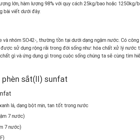
 lượng lớn, hàm lượng 98% với quy cách 25kg/bao hoặc 1250kg/bị
 bài viết dưới đây.
Fe và nhóm SO
4
2-
, thường tồn tại dưới dạng ngậm nước. Có công
t được sử dụng rộng rãi trong đời sống như: hóa chất xử lý nước t
 chất gì và ứng dụng gì trong cuộc sống chúng ta sẽ cùng tìm hi
a
phèn sắt(II) sunfat
unfat
anh lá, dạng bột mịn, tan tốt trong nước
gậm 7 nước)
m 7 nước)
F)