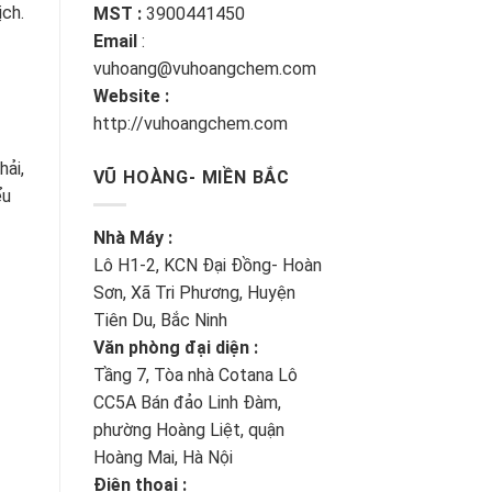
ch.
MST :
3900441450
Email
:
vuhoang@vuhoangchem.com
Website :
http://vuhoangchem.com
hải,
VŨ HOÀNG- MIỀN BẮC
ểu
Nhà Máy :
Lô H1-2, KCN Đại Đồng- Hoàn
Sơn, Xã Tri Phương, Huyện
Tiên Du, Bắc Ninh
Văn phòng đại diện :
Tầng 7, Tòa nhà Cotana Lô
CC5A Bán đảo Linh Đàm,
phường Hoàng Liệt, quận
Hoàng Mai, Hà Nội
Điện thoại :