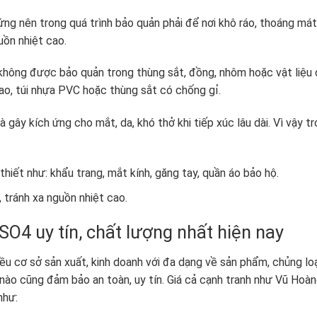
ng nên trong quá trình bảo quản phải để nơi khô ráo, thoáng mát
uồn nhiệt cao.
 không được bảo quản trong thùng sắt, đồng, nhôm hoặc vật liệu
ao, túi nhựa PVC hoặc thùng sắt có chống gỉ.
 gây kích ứng cho mắt, da, khó thở khi tiếp xúc lâu dài. Vì vậy t
hiết như: khẩu trang, mắt kính, găng tay, quần áo bảo hộ.
 tránh xa nguồn nhiệt cao.
eSO
4
uy tín, chất lượng nhất hiện nay
iều cơ sở sản xuất, kinh doanh với đa dạng về sản phẩm, chủng loạ
nào cũng đảm bảo an toàn, uy tín. Giá cả cạnh tranh như Vũ Hoàn
như: