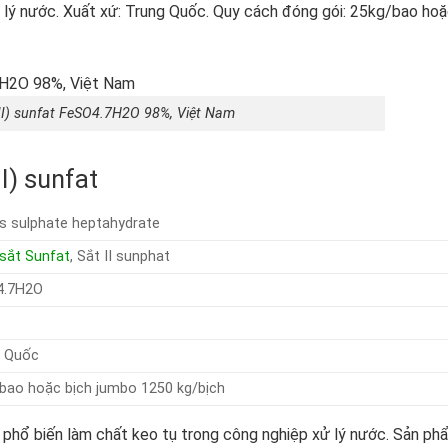
 lý nước. Xuất xứ: Trung Quốc. Quy cách đóng gói: 25kg/bao ho
II) sunfat FeSO4.7H2O 98%, Việt Nam
I) sunfat
s sulphate heptahydrate
sắt Sunfat
, Sắt II sunphat
4
.7H
2
O
g Quốc
bao hoặc bịch jumbo 1250 kg/bịch
 phổ biến làm chất keo tụ trong công nghiệp xử lý nước. Sản ph