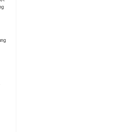
ng
ung