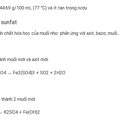
44.69 g/100 mL (77 °C) và ít tan trong rượu
 sunfat
h chất hóa học của muối như: phản ứng với axit, bazơ, muối…
ành muối mới và axit mới:
SO
4
→ Fe
2
(SO
4
)
3
+ SO
2
+ 2H
2
O
thành 2 muối mới
→ K
2
SO
4
+ Fe(OH)
2