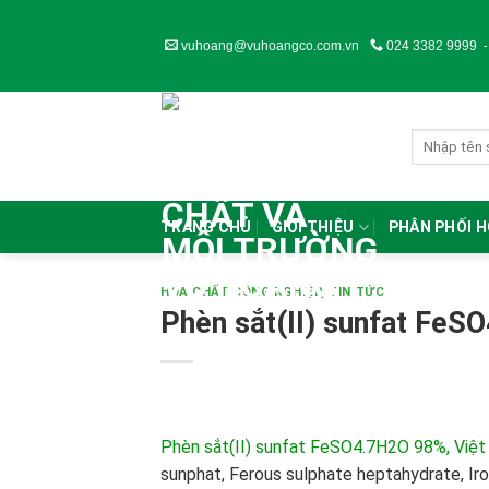
Skip
to
vuhoang@vuhoangco.com.vn
024 3382 9999
content
TRANG CHỦ
GIỚI THIỆU
PHÂN PHỐI 
HÓA CHẤT CÔNG NGHIỆP
,
TIN TỨC
Phèn sắt(II) sunfat Fe
Phèn sắt(II) sunfat FeSO4.7H2O 98%, Việ
sunphat, Ferous sulphate heptahydrate, Ir