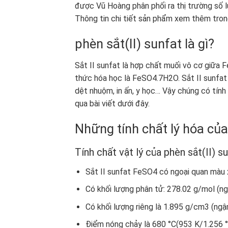
được Vũ Hoàng phân phối ra thị trường số
Thông tin chi tiết sản phẩm xem thêm trong
phèn sắt(II) sunfat
là gì?
Sắt II sunfat là hợp chất muối vô cơ giữa 
thức hóa học là FeSO
4
.7H
2
O. Sắt II sunfa
dệt nhuộm, in ấn, y học… Vậy chúng có tính
qua bài viết dưới đây.
Những tính chất lý hóa củ
Tính chất vật lý của
phèn sắt(II) s
Sắt II sunfat FeSO
4
có ngoại quan màu x
Có khối lượng phân tử: 278.02 g/mol (n
Có khối lượng riêng là 1.895 g/cm
3
(ngậ
Điểm nóng chảy là 680 °C(953 K/1.256 °