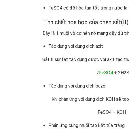
FeSO
4
có độ hòa tan tốt trong nước là 
Tính chất hóa học của
phèn sắt(II)
Đây là 1 muối vô cơ nên nó mang đầy đủ tín
Tác dụng với dung dịch axit
Sắt II sunfat tác dụng được với axit tạo th
2
FeSO
4
+ 2H
2
Tác dụng với dung dịch bazơ
Khi phản ứng với dung dịch KOH sẽ tạo 
FeSO
4
+ KOH 
Phản ứng cùng muối tạo kết tủa trắng