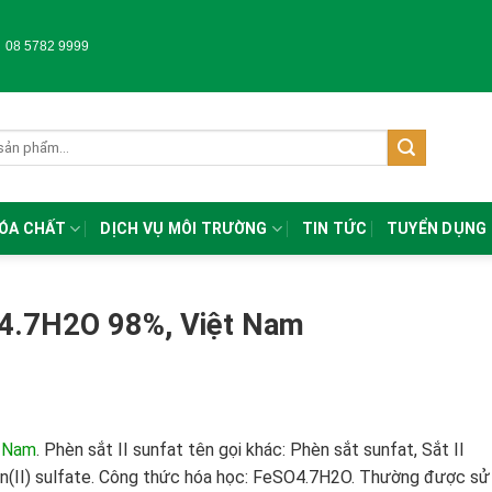
-
08 5782 9999
HÓA CHẤT
DỊCH VỤ MÔI TRƯỜNG
TIN TỨC
TUYỂN DỤNG
SO4.7H2O 98%, Việt Nam
t Nam
.
Phèn sắt II sunfat tên gọi khác: Phèn sắt sunfat, Sắt II
on(II) sulfate. Công thức hóa học: FeSO4.7H2O. Thường được sử