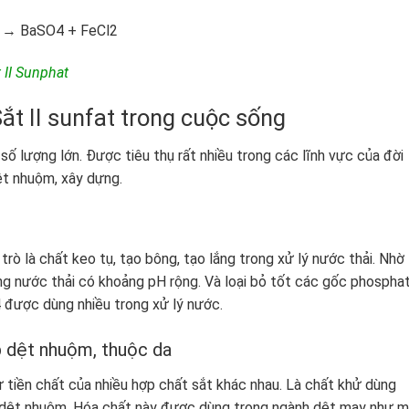
→ BaSO
4
+ FeCl
2
 II Sunphat
ắt II sunfat trong cuộc sống
số lượng lớn. Được tiêu thụ rất nhiều trong các lĩnh vực của đời
ệt nhuộm, xây dựng.
rò là chất keo tụ, tạo bông, tạo lắng trong xử lý nước thải. Nhờ
ng nước thải có khoảng pH rộng. Và loại bỏ tốt các gốc phospha
4
được dùng nhiều trong xử lý nước.
 dệt nhuộm, thuộc da
ư tiền chất của nhiều hợp chất sắt khác nhau. Là chất khử dùng
ong dệt nhuộm. Hóa chất này được dùng trong ngành dệt may như 