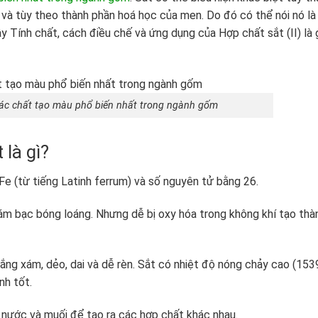
g và tùy theo thành phần hoá học của men. Do đó có thể nói nó là
y Tính chất, cách điều chế và ứng dụng của Hợp chất sắt (II) là 
các chất tạo màu phổ biến nhất trong ngành gốm
 là gì?
Fe (từ tiếng Latinh ferrum) và số nguyên tử bằng 26.
xám bạc bóng loáng. Nhưng dễ bị oxy hóa trong không khí tạo thà
rắng xám, dẻo, dai và dễ rèn. Sắt có nhiệt độ nóng chảy cao (153
nh tốt.
, nước và muối để tạo ra các hợp chất khác nhau.