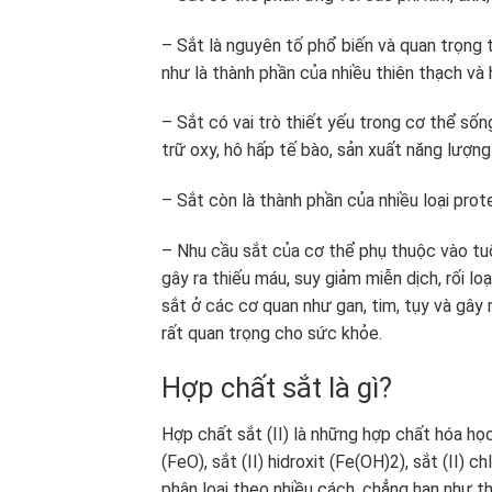
– Sắt là nguyên tố phổ biến và quan trọng t
như là thành phần của nhiều thiên thạch và h
– Sắt có vai trò thiết yếu trong cơ thể sốn
trữ oxy, hô hấp tế bào, sản xuất năng lượ
– Sắt còn là thành phần của nhiều loại pro
– Nhu cầu sắt của cơ thể phụ thuộc vào tuổi
gây ra thiếu máu, suy giảm miễn dịch, rối lo
sắt ở các cơ quan như gan, tim, tụy và gây 
rất quan trọng cho sức khỏe.
Hợp chất sắt là gì?
Hợp chất sắt (II) là những hợp chất hóa học c
(FeO), sắt (II) hidroxit (Fe(OH)2), sắt (II) ch
phân loại theo nhiều cách, chẳng hạn như the