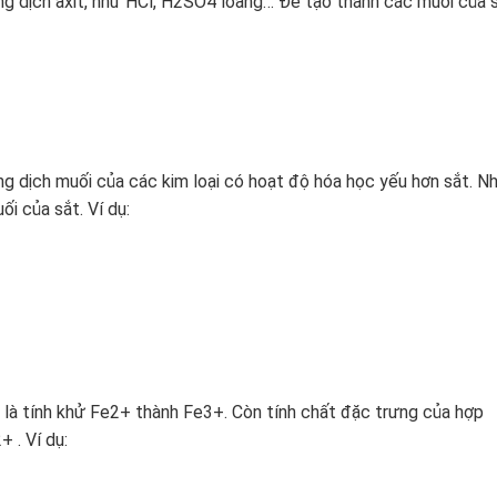
ng dịch axit, như HCl, H2SO4 loãng… Để tạo thành các muối của 
ng dịch muối của các kim loại có hoạt độ hóa học yếu hơn sắt. N
ối của sắt. Ví dụ:
) là tính khử Fe2+ thành Fe3+. Còn tính chất đặc trưng của hợp
+ . Ví dụ: