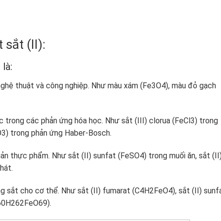
sắt (II):
là:
nghệ thuật và công nghiệp. Như màu xám (Fe3O4), màu đỏ gạch
trong các phản ứng hóa học. Như sắt (III) clorua (FeCl3) trong
e2O3) trong phản ứng Haber-Bosch.
 thực phẩm. Như sắt (II) sunfat (FeSO4) trong muối ăn, sắt (II
hát.
 sắt cho cơ thể. Như sắt (II) fumarat (C4H2FeO4), sắt (II) sunf
C160H262FeO69).