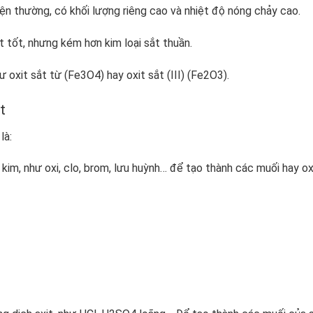
iện thường, có khối lượng riêng cao và nhiệt độ nóng chảy cao.
t tốt, nhưng kém hơn kim loại sắt thuần.
 oxit sắt từ (Fe3O4) hay oxit sắt (III) (Fe2O3).
ắt
là:
kim, như oxi, clo, brom, lưu huỳnh… để tạo thành các muối hay ox