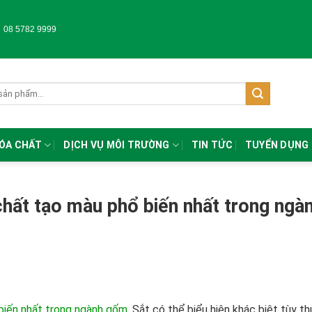
-
08 5782 9999
HÓA CHẤT
DỊCH VỤ MÔI TRƯỜNG
TIN TỨC
TUYỂN DỤNG
chất tạo màu phổ biến nhất trong ngà
biến nhất trong ngành gốm
. Sắt có thể biểu hiện khác biệt tùy t