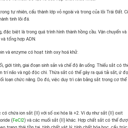
rong tự nhiên, cấu thành lớp vỏ ngoài và trong của lõi Trái Đất. 
ành tinh lõi đá.
g, đặc biệt là trong quá trình hình thành hồng cầu. Vận chuyển và
ng và tổng hợp ADN.
tein và enzyme có hoạt tính oxy hoá khử.
, giới tính, giai đoạn sinh sản và chế độ ăn uống. Thiếu sắt có th
ạn trí não và ngộ độc chì. Thừa sắt có thể gây ra quá tải sắt, ứ đ
rối loạn chức năng. Do đó, việc duy trì cân bằng sắt trong cơ thể 
ó chứa ion sắt (II) với số oxi hóa là +2. Ví dụ như sắt (II) oxit
loride (
FeCl2
) và các muối sắt (II) khác. Hợp chất sắt có thể đư
o trạng thái tồn tại, tính chất vật lý, tính chất hóa học, cấu trúc