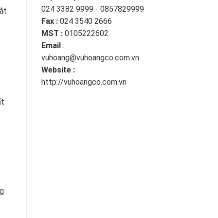
024 3382 9999 - 0857829999
sắt
Fax :
024 3540 2666
MST :
0105222602
Email
:
vuhoang@vuhoangco.com.vn
Website :
http://vuhoangco.com.vn
ất
ng