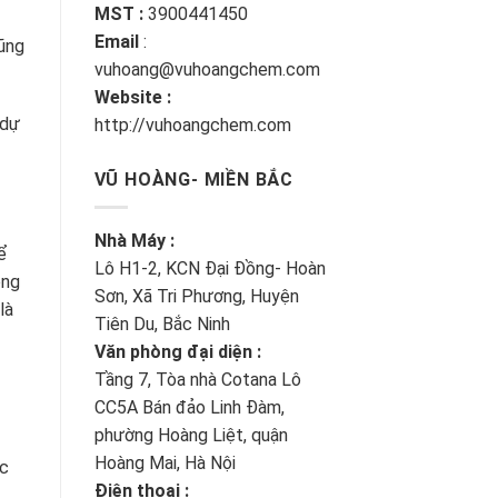
MST :
3900441450
Email
:
Cũng
vuhoang@vuhoangchem.com
Website :
 dự
http://vuhoangchem.com
VŨ HOÀNG- MIỀN BẮC
Nhà Máy :
ể
Lô H1-2, KCN Đại Đồng- Hoàn
ọng
Sơn, Xã Tri Phương, Huyện
là
Tiên Du, Bắc Ninh
Văn phòng đại diện :
Tầng 7, Tòa nhà Cotana Lô
CC5A Bán đảo Linh Đàm,
phường Hoàng Liệt, quận
Hoàng Mai, Hà Nội
ợc
Điện thoại :