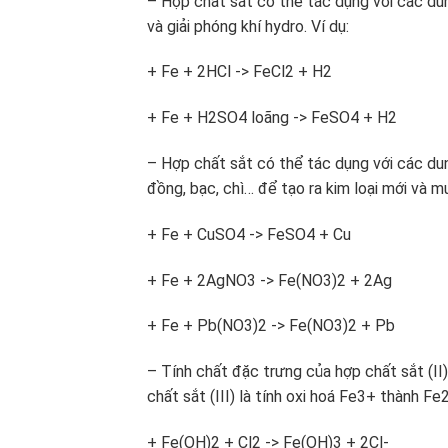
– Hợp chất sắt có thể tác dụng với các du
và giải phóng khí hydro. Ví dụ:
+ Fe + 2HCl -> FeCl2 + H2
+ Fe + H2SO4 loãng -> FeSO4 + H2
– Hợp chất sắt có thể tác dụng với các du
đồng, bạc, chì… để tạo ra kim loại mới và mu
+ Fe + CuSO4 -> FeSO4 + Cu
+ Fe + 2AgNO3 -> Fe(NO3)2 + 2Ag
+ Fe + Pb(NO3)2 -> Fe(NO3)2 + Pb
– Tính chất đặc trưng của hợp chất sắt (II
chất sắt (III) là tính oxi hoá Fe3+ thành Fe2
+ Fe(OH)2 + Cl2 -> Fe(OH)3 + 2Cl-